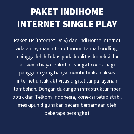
PAKET INDIHOME
INTERNET SINGLE PLAY
Paket 1P (Internet Only) dari IndiHome Internet
adalah layanan internet murni tanpa bundling,
sehingga lebih fokus pada kualitas koneksi dan
efisiensi biaya. Paket ini sangat cocok bagi
pengguna yang hanya membutuhkan akses
internet untuk aktivitas digital tanpa layanan
tambahan. Dengan dukungan infrastruktur fiber
optik dari Telkom Indonesia, koneksi tetap stabil
meskipun digunakan secara bersamaan oleh
beberapa perangkat