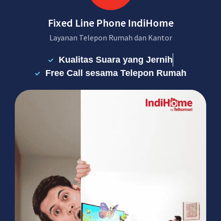
Fixed Line Phone IndiHome
Layanan Telepon Rumah dan Kantor
Kualitas Suara yang Jernih
Free Call sesama Telepon Rumah