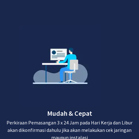
Mudah & Cepat
Perkiraan Pemasangan 3 x 24 Jam pada Hari Kerja dan Libur
akan dikonfirmasi dahulu jika akan melakukan cek jaringan
maupun instalasi