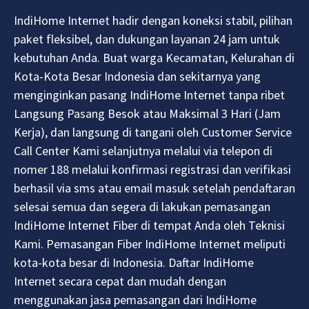
IndiHome Internet hadir dengan koneksi stabil, pilihan
paket fleksibel, dan dukungan layanan 24 jam untuk
kebutuhan Anda. Buat warga Kecamatan, Kelurahan di
Kota-Kota Besar Indonesia dan sekitarnya yang
menginginkan pasang IndiHome Internet tanpa ribet
Langsung Pasang Besok atau Maksimal 3 Hari (Jam
Kerja), dan langsung di tangani oleh Customer Service
Call Center Kami selanjutnya melalui via telepon di
nomer 188 melalui konfirmasi registrasi dan verifikasi
berhasil via sms atau email masuk setelah pendaftaran
selesai semua dan segera di lakukan pemasangan
IndiHome Internet Fiber di tempat Anda oleh Teknisi
Kami. Pemasangan Fiber IndiHome Internet meliputi
kota-kota besar di Indonesia. Daftar IndiHome
Internet secara cepat dan mudah dengan
menggunakan jasa pemasangan dari IndiHome