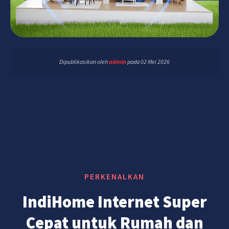
Dipublikasikan oleh 
admin
 pada 02 Mei 2026
PERKENALKAN
IndiHome Internet Super
Cepat untuk Rumah dan