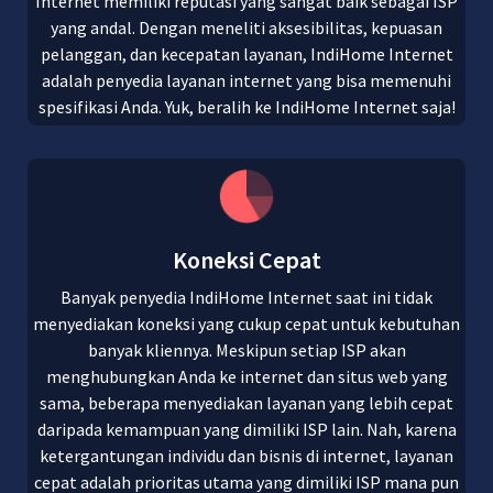
Internet memiliki reputasi yang sangat baik sebagai ISP
yang andal. Dengan meneliti aksesibilitas, kepuasan
pelanggan, dan kecepatan layanan, IndiHome Internet
adalah penyedia layanan internet yang bisa memenuhi
spesifikasi Anda. Yuk, beralih ke IndiHome Internet saja!
Koneksi Cepat
Banyak penyedia IndiHome Internet saat ini tidak
menyediakan koneksi yang cukup cepat untuk kebutuhan
banyak kliennya. Meskipun setiap ISP akan
menghubungkan Anda ke internet dan situs web yang
sama, beberapa menyediakan layanan yang lebih cepat
daripada kemampuan yang dimiliki ISP lain. Nah, karena
ketergantungan individu dan bisnis di internet, layanan
cepat adalah prioritas utama yang dimiliki ISP mana pun