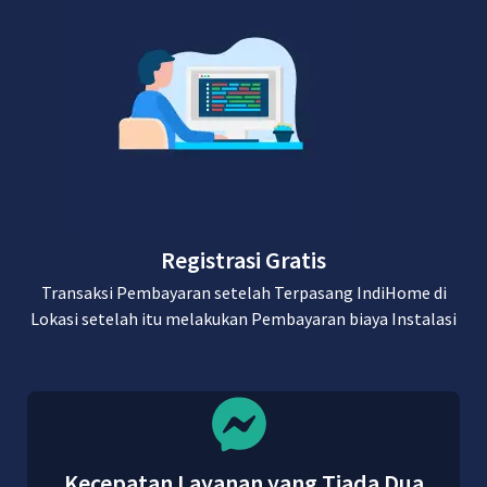
Registrasi Gratis
Transaksi Pembayaran setelah Terpasang IndiHome di
Lokasi setelah itu melakukan Pembayaran biaya Instalasi
Kecepatan Layanan yang Tiada Dua