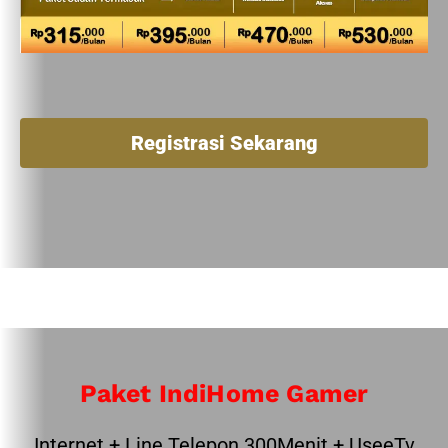
Registrasi Sekarang
Paket IndiHome Gamer
Internet + Line Telepon 300Menit + UseeTv