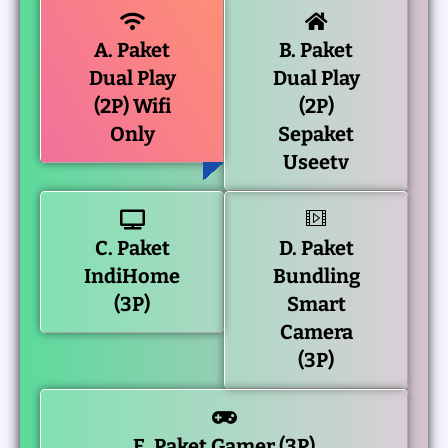
A. Paket
B. Paket
Dual Play
Dual Play
(2P) Wifi
(2P)
Only
Sepaket
Useetv
C. Paket
D. Paket
IndiHome
Bundling
(3P)
Smart
Camera
(3P)
E. Paket Gamer (3P)