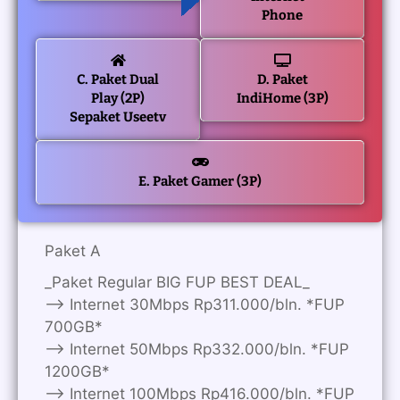
Phone
C. Paket Dual
D. Paket
Play (2P)
IndiHome (3P)
Sepaket Useetv
E. Paket Gamer (3P)
Paket A
_Paket Regular BIG FUP BEST DEAL_
—> Internet 30Mbps Rp311.000/bln. *FUP
700GB*
—> Internet 50Mbps Rp332.000/bln. *FUP
1200GB*
—> Internet 100Mbps Rp416.000/bln. *FUP