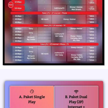
A. Paket Single
B. Paket Dual
Play
Play (2P)
Internet +