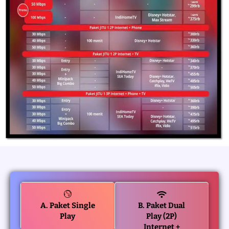
A. Paket Single
B. Paket Dual
Play
Play (2P)
Internet +