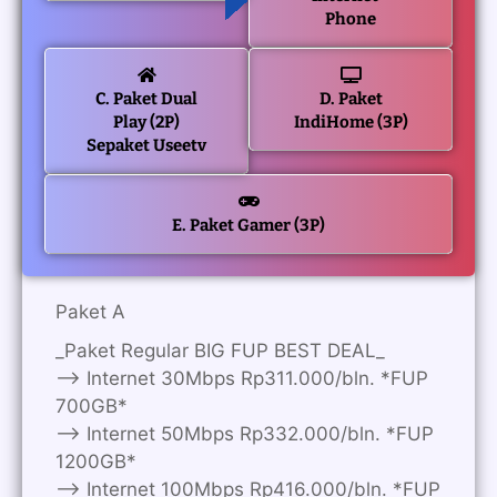
Phone
C. Paket Dual
D. Paket
Play (2P)
IndiHome (3P)
Sepaket Useetv
E. Paket Gamer (3P)
Paket A
_Paket Regular BIG FUP BEST DEAL_
—> Internet 30Mbps Rp311.000/bln. *FUP
700GB*
—> Internet 50Mbps Rp332.000/bln. *FUP
1200GB*
—> Internet 100Mbps Rp416.000/bln. *FUP