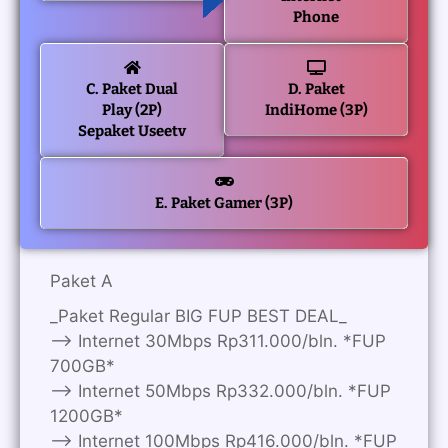
Phone
C. Paket Dual
D. Paket
Play (2P)
IndiHome (3P)
Sepaket Useetv
E. Paket Gamer (3P)
Paket A
_Paket Regular BIG FUP BEST DEAL_
—> Internet 30Mbps Rp311.000/bln. *FUP
700GB*
—> Internet 50Mbps Rp332.000/bln. *FUP
1200GB*
—> Internet 100Mbps Rp416.000/bln. *FUP