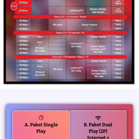
A. Paket Single
B. Paket Dual
Play
Play (2P)
Internet +