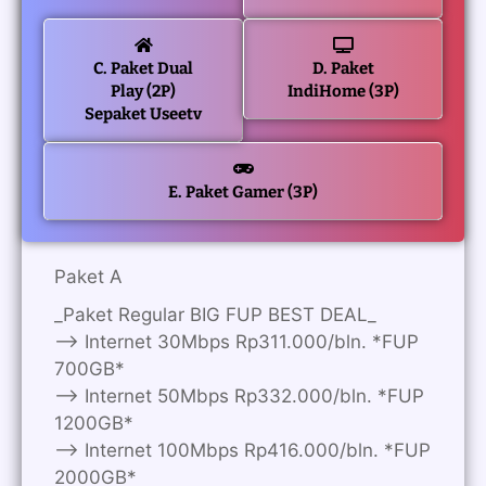
C. Paket Dual
D. Paket
Play (2P)
IndiHome (3P)
Sepaket Useetv
E. Paket Gamer (3P)
Paket A
_Paket Regular BIG FUP BEST DEAL_
—> Internet 30Mbps Rp311.000/bln. *FUP
700GB*
—> Internet 50Mbps Rp332.000/bln. *FUP
1200GB*
—> Internet 100Mbps Rp416.000/bln. *FUP
2000GB*