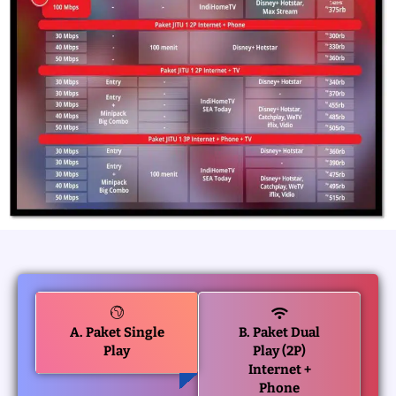
A. Paket Single
B. Paket Dual
Play
Play (2P)
Internet +
Phone