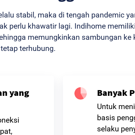
selalu stabil, maka di tengah pandemic 
k perlu khawatir lagi. Indihome memiliki
l sehingga memungkinkan sambungan ke k
 tetap terhubung.
an yang
Banyak P
Untuk meni
basis peng
oneksi
selaku peny
pat,