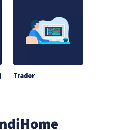
)
Trader
IndiHome