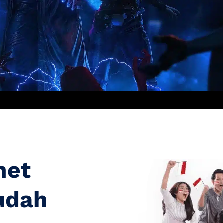
net
udah