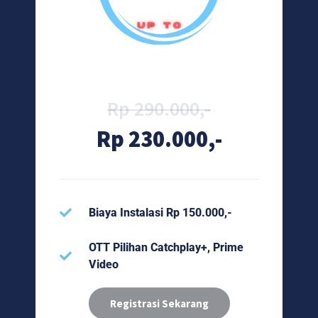
Rp 290.000,-
Rp 230.000,-
Biaya Instalasi Rp 150.000,-
OTT Pilihan Catchplay+, Prime
Video
Registrasi Sekarang