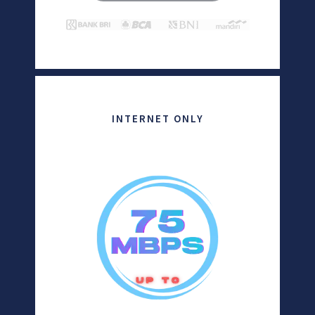
INTERNET ONLY