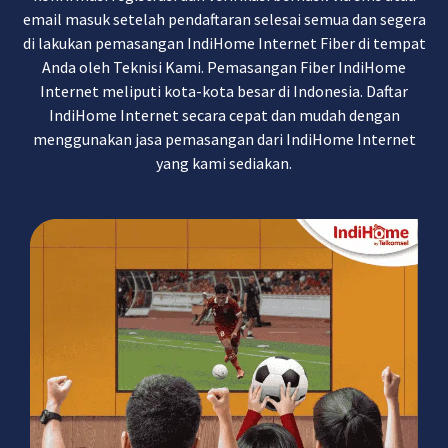
email masuk setelah pendaftaran selesai semua dan segera
di lakukan pemasangan IndiHome Internet Fiber di tempat
Anda oleh Teknisi Kami. Pemasangan Fiber IndiHome
Internet meliputi kota-kota besar di Indonesia. Daftar
IndiHome Internet secara cepat dan mudah dengan
menggunakan jasa pemasangan dari IndiHome Internet
yang kami sediakan.