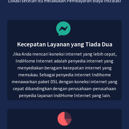
Lokasi setelah itu melakukan Pembayaran biaya Instalasi
Kecepatan Layanan yang Tiada Dua
Jika Anda mencari koneksi internet yang lebih cepat,
IndiHome Internet adalah penyedia internet yang
menyediakan beragam kecepatan internet yang
memukau. Sebagai penyedia internet Indihome
menawarkan paket DSL dengan koneksi internet yang
cepat dibandingkan dengan perusahaan-perusahaan
penyedia layanan IndiHome Internet yang lain.