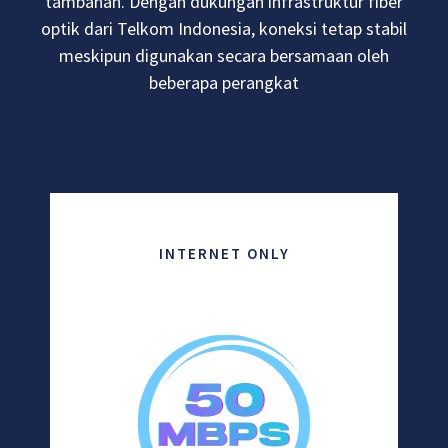
tambahan. Dengan dukungan infrastruktur fiber
optik dari Telkom Indonesia, koneksi tetap stabil
meskipun digunakan secara bersamaan oleh
beberapa perangkat
INTERNET ONLY