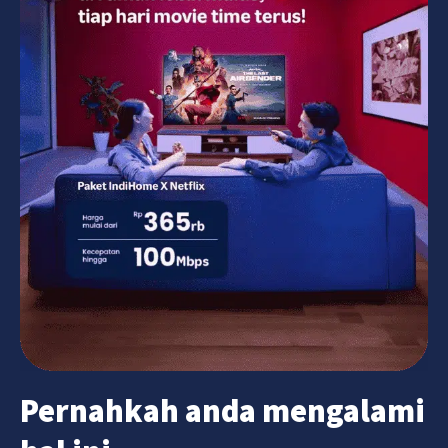
Pernahkah anda mengalami