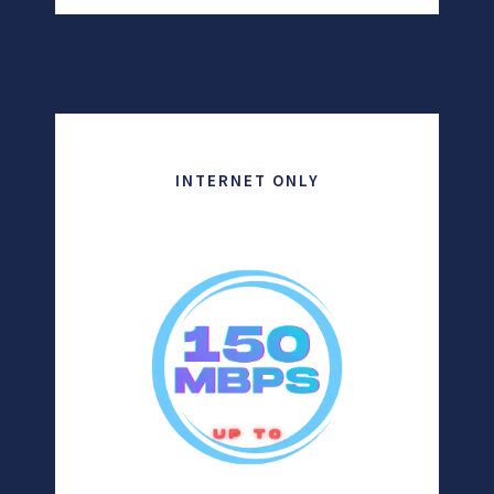
INTERNET ONLY