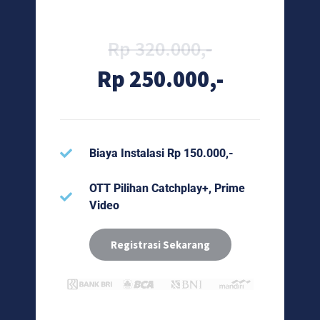
Rp 320.000,-
Rp 250.000,-
Biaya Instalasi Rp 150.000,-
OTT Pilihan Catchplay+, Prime
Video
Registrasi Sekarang