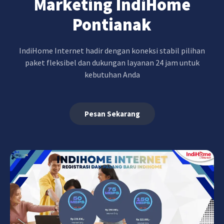
Marketing IndiHome
Pontianak
IndiHome Internet hadir dengan koneksi stabil pilihan
paket fleksibel dan dukungan layanan 24 jam untuk
kebutuhan Anda
Pesan Sekarang