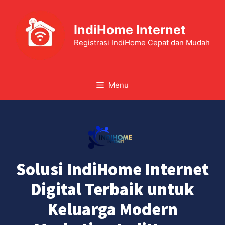
IndiHome Internet
Registrasi IndiHome Cepat dan Mudah
Menu
Solusi IndiHome Internet
Digital Terbaik untuk
Keluarga Modern