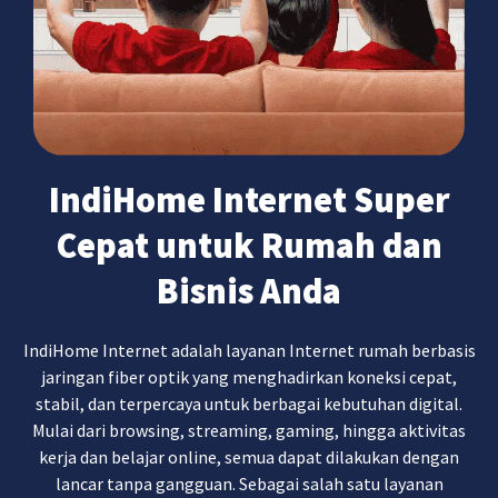
IndiHome Internet Super
Cepat untuk Rumah dan
Bisnis Anda
IndiHome Internet adalah layanan Internet rumah berbasis
jaringan fiber optik yang menghadirkan koneksi cepat,
stabil, dan terpercaya untuk berbagai kebutuhan digital.
Mulai dari browsing, streaming, gaming, hingga aktivitas
kerja dan belajar online, semua dapat dilakukan dengan
lancar tanpa gangguan. Sebagai salah satu layanan