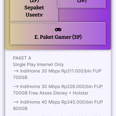
(2P)
(3P)
Sepaket
Useetv
E. Paket Gamer (3P)
PAKET A
Single Play Internet Only
——> IndiHome 30 Mbps Rp311.000/bln FUP
700GB
——> IndiHome 30 Mbps Rp328.000/bln FUP
700GB Free Akses Disney + Hotstar
——> IndiHome 40 Mbps Rp345.000/bln FUP
800GB