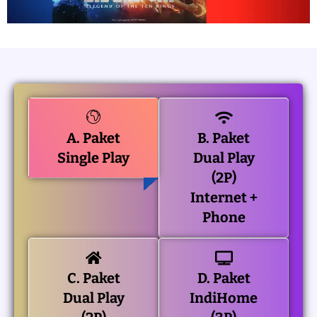
A. Paket
B. Paket
Single Play
Dual Play
(2P)
Internet +
Phone
C. Paket
D. Paket
Dual Play
IndiHome