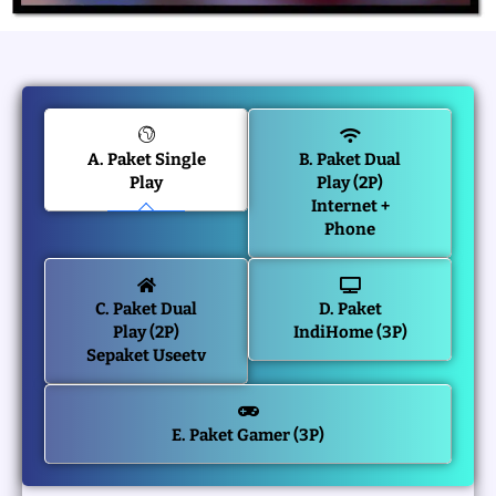
A. Paket Single
B. Paket Dual
Play
Play (2P)
Internet +
Phone
C. Paket Dual
D. Paket
Play (2P)
IndiHome (3P)
Sepaket Useetv
E. Paket Gamer (3P)