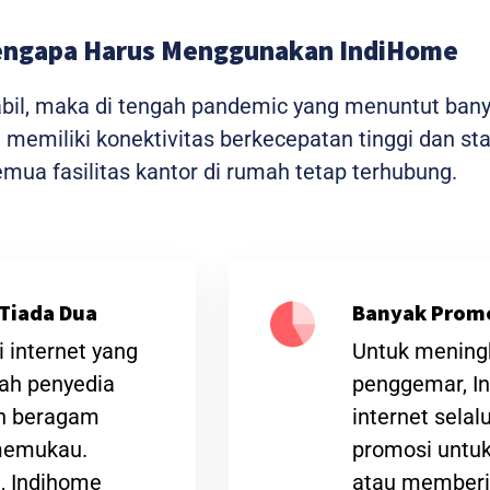
ngapa Harus Menggunakan IndiHome
tabil, maka di tengah pandemic yang menuntut ban
me memiliki konektivitas berkecepatan tinggi dan 
ua fasilitas kantor di rumah tetap terhubung.
Tiada Dua
Banyak Prom
 internet yang
Untuk meningk
lah penyedia
penggemar, I
an beragam
internet sela
 memukau.
promosi untuk
t, Indihome
atau memberi