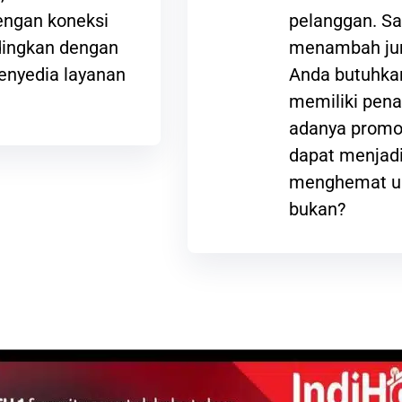
ngan koneksi
pelanggan. Sa
ndingkan dengan
menambah jum
enyedia layanan
Anda butuhkan
memiliki pena
adanya promos
dapat menjadi
menghemat ua
bukan?