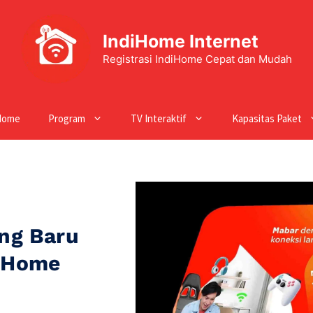
IndiHome Internet
Registrasi IndiHome Cepat dan Mudah
Home
Program
TV Interaktif
Kapasitas Paket
ng Baru
diHome