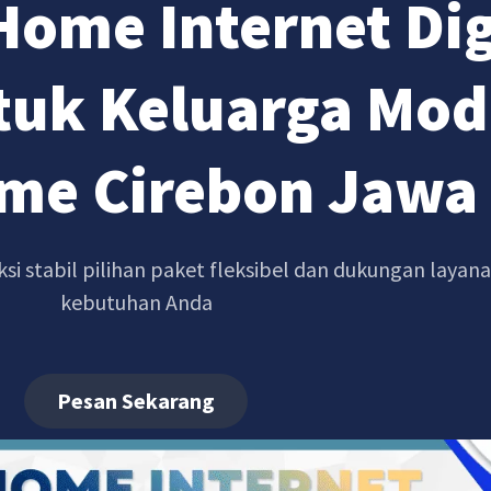
Home Internet Dig
tuk Keluarga Mo
me Cirebon Jawa
i stabil pilihan paket fleksibel dan dukungan layan
kebutuhan Anda
Pesan Sekarang