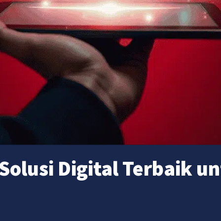
Solusi Digital Terbaik u