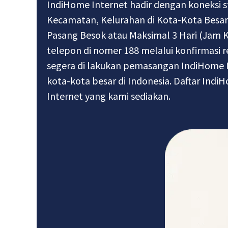
IndiHome Internet hadir dengan koneksi s
Kecamatan, Kelurahan di Kota-Kota Besar
Pasang Besok atau Maksimal 3 Hari (Jam Ke
telepon di nomer 188 melalui konfirmasi re
segera di lakukan pemasangan IndiHome I
kota-kota besar di Indonesia. Daftar In
Internet yang kami sediakan.