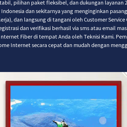
tabil, pilihan paket fleksibel, dan dukungan layanan
 Indonesia dan sekitarnya yang menginginkan pasang
rja), dan langsung di tangani oleh Customer Service C
gistrasi dan verifikasi berhasil via sms atau email m
nternet Fiber di tempat Anda oleh Teknisi Kami. Pem
diHome Internet secara cepat dan mudah dengan men