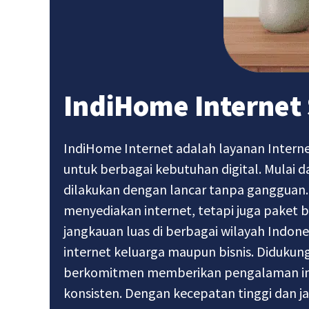
IndiHome Internet
IndiHome Internet adalah layanan Internet
untuk berbagai kebutuhan digital. Mulai da
dilakukan dengan lancar tanpa gangguan. 
menyediakan internet, tetapi juga paket b
jangkauan luas di berbagai wilayah Indone
internet keluarga maupun bisnis. Didukun
berkomitmen memberikan pengalaman inte
konsisten. Dengan kecepatan tinggi dan j