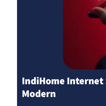
IndiHome Internet 
Modern