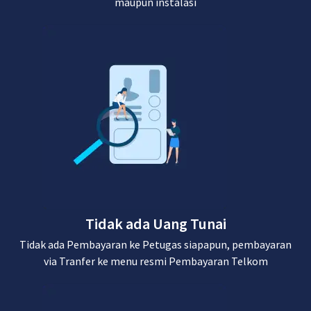
maupun instalasi
Tidak ada Uang Tunai
Tidak ada Pembayaran ke Petugas siapapun, pembayaran
via Tranfer ke menu resmi Pembayaran Telkom