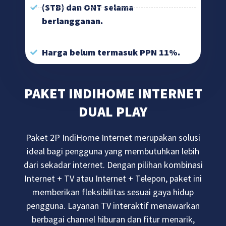
(STB) dan ONT selama
berlangganan.
Harga belum termasuk PPN 11%.
PAKET INDIHOME INTERNET
DUAL PLAY
Paket 2P IndiHome Internet merupakan solusi
ideal bagi pengguna yang membutuhkan lebih
dari sekadar internet. Dengan pilihan kombinasi
Internet + TV atau Internet + Telepon, paket ini
memberikan fleksibilitas sesuai gaya hidup
pengguna. Layanan TV interaktif menawarkan
berbagai channel hiburan dan fitur menarik,