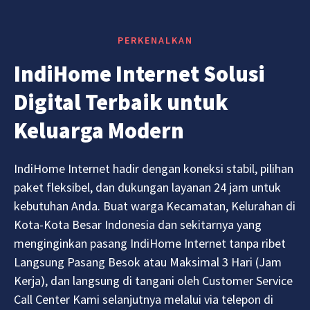
PERKENALKAN
IndiHome Internet Solusi
Digital Terbaik untuk
Keluarga Modern
IndiHome Internet hadir dengan koneksi stabil, pilihan
paket fleksibel, dan dukungan layanan 24 jam untuk
kebutuhan Anda. Buat warga Kecamatan, Kelurahan di
Kota-Kota Besar Indonesia dan sekitarnya yang
menginginkan pasang IndiHome Internet tanpa ribet
Langsung Pasang Besok atau Maksimal 3 Hari (Jam
Kerja), dan langsung di tangani oleh Customer Service
Call Center Kami selanjutnya melalui via telepon di