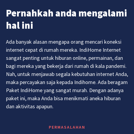
Pernahkah anda mengalami
hal ini
Ada banyak alasan mengapa orang mencari koneksi
internet cepat di rumah mereka. IndiHome Internet
sangat penting untuk hiburan online, permainan, dan
bagi mereka yang bekerja dari rumah di kala pandemi.
Nah, untuk menjawab segala kebutuhan internet Anda,
maka percayakan saja kepada Indihome. Ada beragam
Paket IndiHome yang sangat murah. Dengan adanya
paket ini, maka Anda bisa menikmati aneka hiburan
dan aktivitas apapun.
PERMASALAHAN