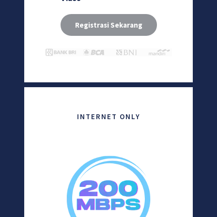
Registrasi Sekarang
INTERNET ONLY