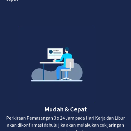
Mudah & Cepat
Perkiraan Pemasangan 3 x 24 Jam pada Hari Kerja dan Libur
akan dikonfirmasi dahulu jika akan melakukan cek jaringan