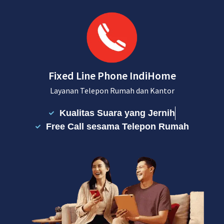
Fixed Line Phone IndiHome
Layanan Telepon Rumah dan Kantor
Kualitas Suara yang Jernih
Free Call sesama Telepon Rumah