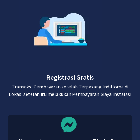
Registrasi Gratis
Transaksi Pembayaran setelah Terpasang IndiHome di
Lokasi setelah itu melakukan Pembayaran biaya Instalasi