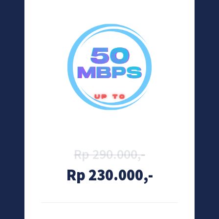
Rp 290.000,-
Rp 230.000,-