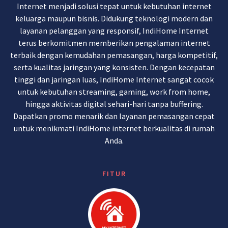
Internet menjadi solusi tepat untuk kebutuhan internet
keluarga maupun bisnis. Didukung teknologi modern dan
layanan pelanggan yang responsif, IndiHome Internet
terus berkomitmen memberikan pengalaman internet
terbaik dengan kemudahan pemasangan, harga kompetitif,
serta kualitas jaringan yang konsisten. Dengan kecepatan
tinggi dan jaringan luas, IndiHome Internet sangat cocok
untuk kebutuhan streaming, gaming, work from home,
hingga aktivitas digital sehari-hari tanpa buffering.
Dapatkan promo menarik dan layanan pemasangan cepat
untuk menikmati IndiHome internet berkualitas di rumah
Anda.
FITUR