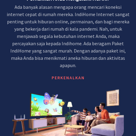
Ada banyak alasan mengapa orang mencari koneksi
internet cepat di rumah mereka. IndiHome Internet sangat
penting untuk hiburan online, permainan, dan bagi mereka
yang bekerja dari rumah di kala pandemi. Nah, untuk
menjawab segala kebutuhan internet Anda, maka
percayakan saja kepada Indihome. Ada beragam Paket
IndiHome yang sangat murah. Dengan adanya paket ini,
maka Anda bisa menikmati aneka hiburan dan aktivitas
apapun.
PERKENALKAN