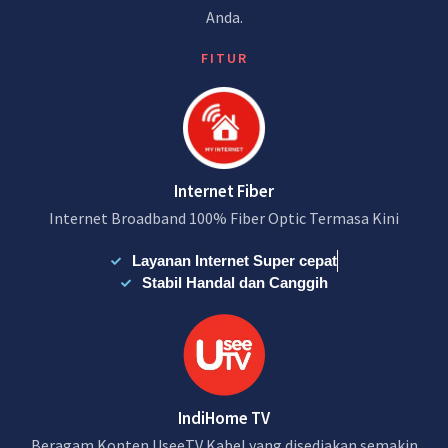
Anda.
FITUR
Internet Fiber
Internet Broadband 100% Fiber Optic Termasa Kini
Layanan Internet Super cepat
Stabil Handal dan Canggih
IndiHome TV
Beragam Konten UseeTV Kabel yang disediakan semakin