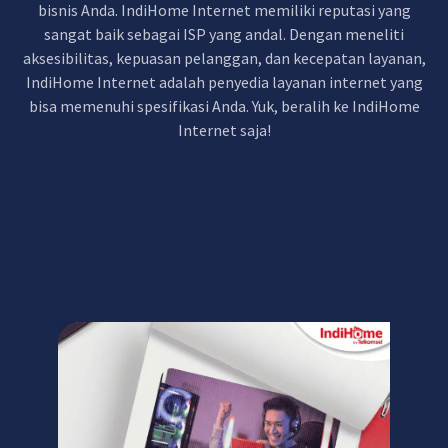
bisnis Anda. IndiHome Internet memiliki reputasi yang
sangat baik sebagai ISP yang andal. Dengan meneliti
aksesibilitas, kepuasan pelanggan, dan kecepatan layanan,
IndiHome Internet adalah penyedia layanan internet yang
bisa memenuhi spesifikasi Anda. Yuk, beralih ke IndiHome
Internet saja!