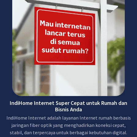
IndiHome Internet Super Cepat untuk Rumah dan
Bisnis Anda
IndiHome Internet adalah layanan Internet rumah berbasis
jaringan fiber optik yang menghadirkan koneksi cepat,
stabil, dan terpercaya untuk berbagai kebutuhan digital.