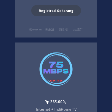
Registrasi Sekarang
Rp 365.000,-
Internet + IndiHome TV