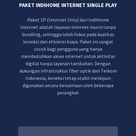
PAKET INDIHOME INTERNET SINGLE PLAY
Paket 1P (Internet Only) dari IndiHome
Internet adalah layanan internet murni tanpa
bundling, sehingga lebih fokus pada kualitas
koneksi dan efisiensi biaya. Paket ini sangat
cocok bagi pengguna yang hanya
membutuhkan akses internet untuk aktivitas
digital tanpa layanan tambahan. Dengan
dukungan infrastruktur fiber optik dari Telkom
Indonesia, koneksi tetap stabil meskipun
digunakan secara bersamaan oleh beberapa
perangkat