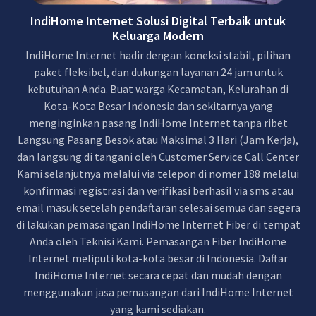
IndiHome Internet Solusi Digital Terbaik untuk
Keluarga Modern
IndiHome Internet hadir dengan koneksi stabil, pilihan
paket fleksibel, dan dukungan layanan 24 jam untuk
kebutuhan Anda. Buat warga Kecamatan, Kelurahan di
Kota-Kota Besar Indonesia dan sekitarnya yang
menginginkan pasang IndiHome Internet tanpa ribet
Langsung Pasang Besok atau Maksimal 3 Hari (Jam Kerja),
dan langsung di tangani oleh Customer Service Call Center
Kami selanjutnya melalui via telepon di nomer 188 melalui
konfirmasi registrasi dan verifikasi berhasil via sms atau
email masuk setelah pendaftaran selesai semua dan segera
di lakukan pemasangan IndiHome Internet Fiber di tempat
Anda oleh Teknisi Kami. Pemasangan Fiber IndiHome
Internet meliputi kota-kota besar di Indonesia. Daftar
IndiHome Internet secara cepat dan mudah dengan
menggunakan jasa pemasangan dari IndiHome Internet
yang kami sediakan.