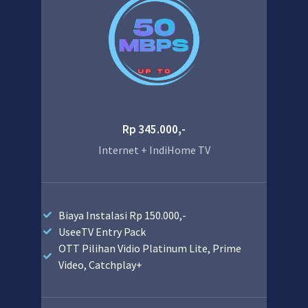
Rp 345.000,-
Internet + IndiHome TV
Biaya Instalasi Rp 150.000,-
UseeTV Entry Pack
OTT Pilihan Vidio Platinum Lite, Prime
Video, Catchplay+