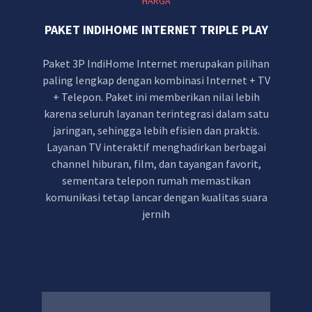
HARGA
PAKET INDIHOME INTERNET TRIPLE PLAY
Paket 3P IndiHome Internet merupakan pilihan
paling lengkap dengan kombinasi Internet + TV
+ Telepon. Paket ini memberikan nilai lebih
karena seluruh layanan terintegrasi dalam satu
jaringan, sehingga lebih efisien dan praktis.
Layanan TV interaktif menghadirkan berbagai
channel hiburan, film, dan tayangan favorit,
sementara telepon rumah memastikan
komunikasi tetap lancar dengan kualitas suara
jernih