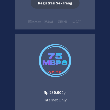
Registrasi Sekarang
Rp 250.000,-
Internet Only