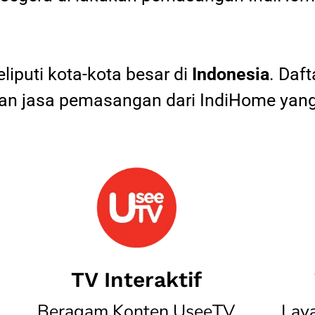
iputi kota-kota besar di
Indonesia
. Daf
 jasa pemasangan dari IndiHome yang
TV Interaktif
Beragam Konten UseeTV
Lay