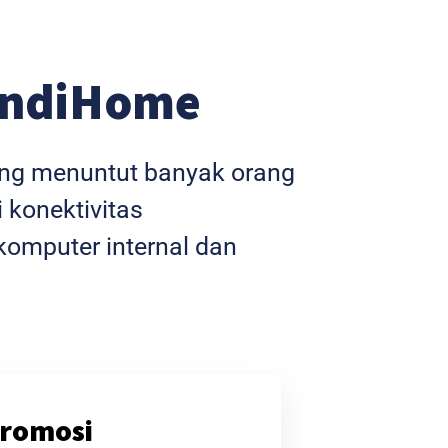
IndiHome
yang menuntut banyak orang
 konektivitas
omputer internal dan
romosi