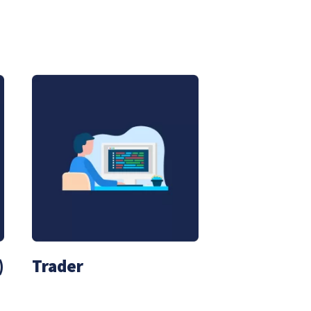
)
Trader