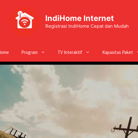
IndiHome Internet
Registrasi IndiHome Cepat dan Mudah
Home
Program
TV Interaktif
Kapasitas Paket