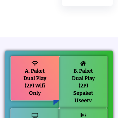
A. Paket
B. Paket
Dual Play
Dual Play
(2P) Wifi
(2P)
Only
Sepaket
Useetv