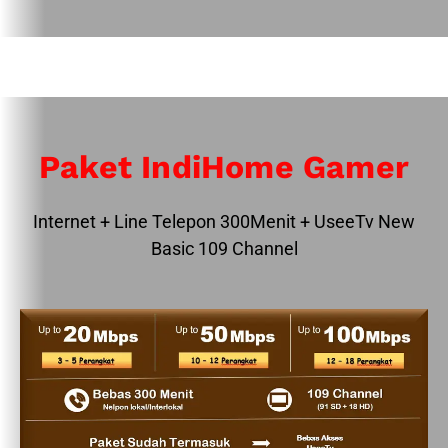
Paket IndiHome Gamer
Internet + Line Telepon 300Menit + UseeTv New
Basic 109 Channel