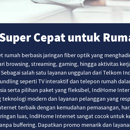
 Super Cepat untuk Rum
 rumah berbasis jaringan fiber optik yang menghadir
ri browsing, streaming, gaming, hingga aktivitas ker
Sebagai salah satu layanan unggulan dari Telkom In
undling seperti TV interaktif dan telepon rumah dala
sia serta pilihan paket yang fleksibel, IndiHome Inte
g teknologi modern dan layanan pelanggan yang resp
rnet terbaik dengan kemudahan pemasangan, harga k
aringan luas, IndiHome Internet sangat cocok untuk
ri tanpa buffering. Dapatkan promo menarik dan lay