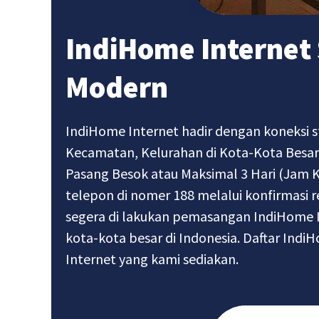
IndiHome Internet 
Modern
IndiHome Internet hadir dengan koneksi s
Kecamatan, Kelurahan di Kota-Kota Besar
Pasang Besok atau Maksimal 3 Hari (Jam Ke
telepon di nomer 188 melalui konfirmasi re
segera di lakukan pemasangan IndiHome I
kota-kota besar di Indonesia. Daftar In
Internet yang kami sediakan.