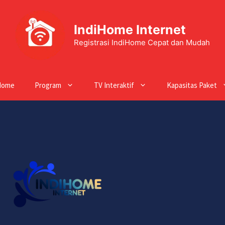
IndiHome Internet
Registrasi IndiHome Cepat dan Mudah
Home
Program
TV Interaktif
Kapasitas Paket