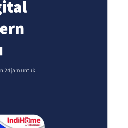
ital
dern
u
an 24 jam untuk