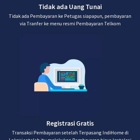
Tidak ada Uang Tunai
Tidak ada Pembayaran ke Petugas siapapun, pembayaran
via Tranfer ke menu resmi Pembayaran Telkom
Registrasi Gratis
Transaksi Pembayaran setelah Terpasang IndiHome di