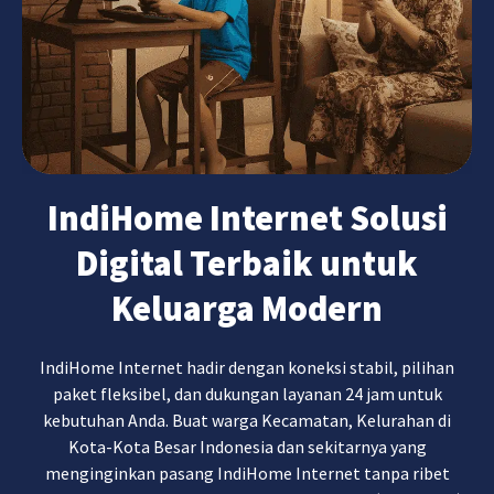
IndiHome Internet Solusi
Digital Terbaik untuk
Keluarga Modern
IndiHome Internet hadir dengan koneksi stabil, pilihan
paket fleksibel, dan dukungan layanan 24 jam untuk
kebutuhan Anda. Buat warga Kecamatan, Kelurahan di
Kota-Kota Besar Indonesia dan sekitarnya yang
menginginkan pasang IndiHome Internet tanpa ribet