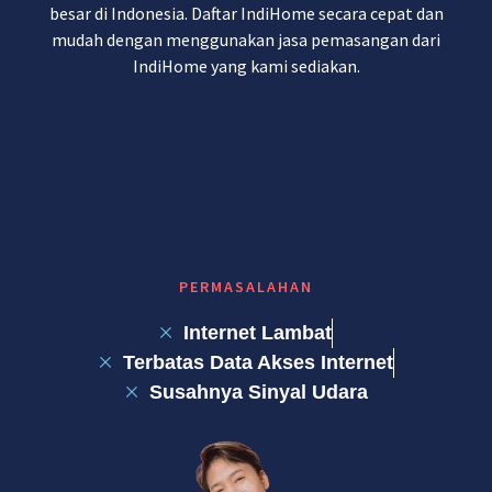
besar di Indonesia. Daftar IndiHome secara cepat dan
mudah dengan menggunakan jasa pemasangan dari
IndiHome yang kami sediakan.
PERMASALAHAN
Internet Lambat
Terbatas Data Akses Internet
Susahnya Sinyal Udara