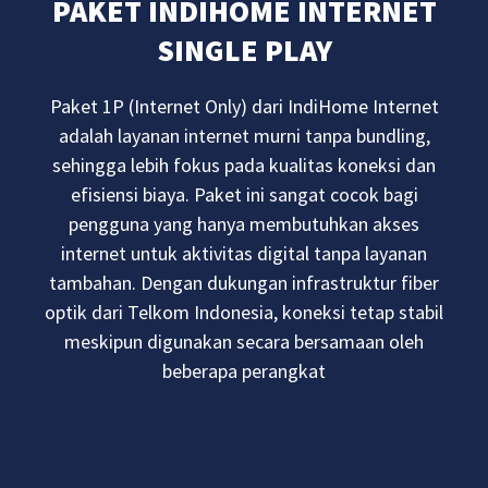
PAKET INDIHOME INTERNET
SINGLE PLAY
Paket 1P (Internet Only) dari IndiHome Internet
adalah layanan internet murni tanpa bundling,
sehingga lebih fokus pada kualitas koneksi dan
efisiensi biaya. Paket ini sangat cocok bagi
pengguna yang hanya membutuhkan akses
internet untuk aktivitas digital tanpa layanan
tambahan. Dengan dukungan infrastruktur fiber
optik dari Telkom Indonesia, koneksi tetap stabil
meskipun digunakan secara bersamaan oleh
beberapa perangkat