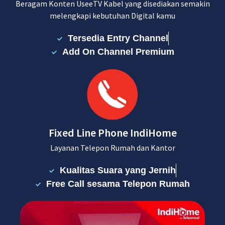
Beragam Konten UseeTV Kabel yang disediakan semakin
melengkapi kebutuhan Digital kamu
Tersedia Entry Channel
Add On Channel Premium
Fixed Line Phone IndiHome
Layanan Telepon Rumah dan Kantor
Kualitas Suara yang Jernih
Free Call sesama Telepon Rumah