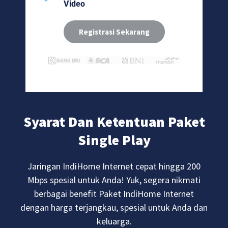
Video
Registrasi Sekarang
Syarat Dan Ketentuan Paket
Single Play
Jaringan IndiHome Internet cepat hingga 200
Mbps spesial untuk Anda! Yuk, segera nikmati
berbagai benefit Paket IndiHome Internet
dengan harga terjangkau, spesial untuk Anda dan
keluarga.