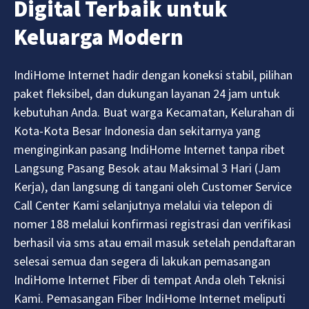
Digital Terbaik untuk
Keluarga Modern
IndiHome Internet hadir dengan koneksi stabil, pilihan
paket fleksibel, dan dukungan layanan 24 jam untuk
kebutuhan Anda. Buat warga Kecamatan, Kelurahan di
Kota-Kota Besar Indonesia dan sekitarnya yang
menginginkan pasang IndiHome Internet tanpa ribet
Langsung Pasang Besok atau Maksimal 3 Hari (Jam
Kerja), dan langsung di tangani oleh Customer Service
Call Center Kami selanjutnya melalui via telepon di
nomer 188 melalui konfirmasi registrasi dan verifikasi
berhasil via sms atau email masuk setelah pendaftaran
selesai semua dan segera di lakukan pemasangan
IndiHome Internet Fiber di tempat Anda oleh Teknisi
Kami. Pemasangan Fiber IndiHome Internet meliputi