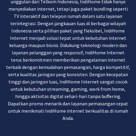
unggulan dari Telkom Indonesia, IndiHome tidak hanya
menyediakan internet, tetapi juga paket bundling seperti
TV interaktif dan telepon rumah dalam satu layanan
terintegrasi. Dengan jangkauan luas di berbagai wilayah
Indonesia serta pilihan paket yang fleksibel, IndiHome
Internet menjadi solusi tepat untuk kebutuhan internet
keluarga maupun bisnis. Didukung teknologi modern dan
layanan pelanggan yang responsif, IndiHome Internet
terus berkomitmen memberikan pengalaman internet
terbaik dengan kemudahan pemasangan, harga kompetitif,
serta kualitas jaringan yang konsisten. Dengan kecepatan
tinggi dan jaringan luas, IndiHome Internet sangat cocok
untuk kebutuhan streaming, gaming, work from home,
hingga aktivitas digital sehari-hari tanpa buffering.
Dapatkan promo menarik dan layanan pemasangan cepat
untuk menikmati IndiHome internet berkualitas di rumah
Anda.