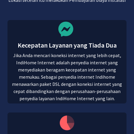
Lokasi setelah itu melakukan Pembayaran biaya Instalasi
Kecepatan Layanan yang Tiada Dua
Jika Anda mencari koneksi internet yang lebih cepat,
IndiHome Internet adalah penyedia internet yang
menyediakan beragam kecepatan internet yang
memukau. Sebagai penyedia internet Indihome
menawarkan paket DSL dengan koneksi internet yang
cepat dibandingkan dengan perusahaan-perusahaan
penyedia layanan IndiHome Internet yang lain.