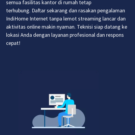
semua fasilitas kantor di rumah tetap
terhubung. Daftar sekarang dan rasakan pengalaman
IndiHome Internet tanpa lemot streaming lancar dan
aktivitas online makin nyaman. Teknisi siap datang ke
lokasi Anda dengan layanan profesional dan respons
cepat!