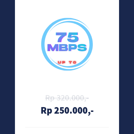
Rp 320.000,-
Rp 250.000,-