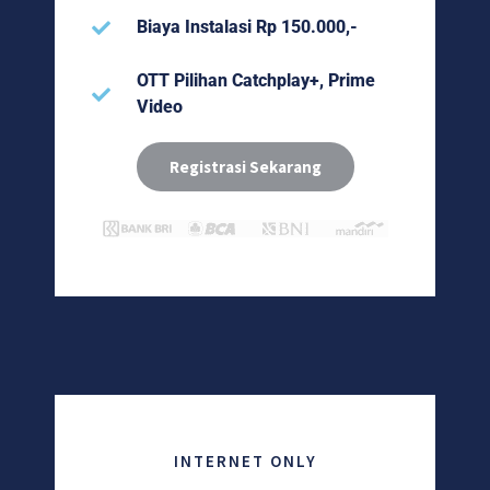
Biaya Instalasi Rp 150.000,-
OTT Pilihan Catchplay+, Prime
Video
Registrasi Sekarang
INTERNET ONLY