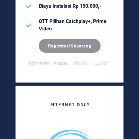
Biaya Instalasi Rp 150.000,-
OTT Pilihan Catchplay+, Prime
Video
Registrasi Sekarang
INTERNET ONLY