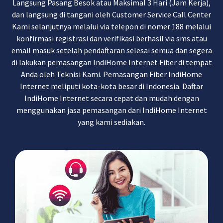
Langsung Pasang Besok atau Maksimal 3 Hari (Jam Kerja),
dan langsung di tangani oleh Customer Service Call Center
Kami selanjutnya melalui via telepon di nomer 188 melalui
konfirmasi registrasi dan verifikasi berhasil via sms atau
email masuk setelah pendaftaran selesai semua dan segera
di lakukan pemasangan IndiHome Internet Fiber di tempat
Anda oleh Teknisi Kami. Pemasangan Fiber IndiHome
Internet meliputi kota-kota besar di Indonesia. Daftar
IndiHome Internet secara cepat dan mudah dengan
menggunakan jasa pemasangan dari IndiHome Internet
yang kami sediakan.