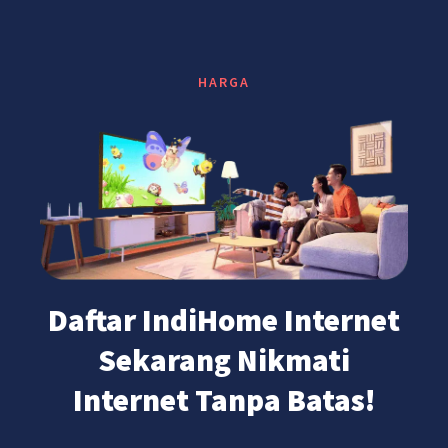
HARGA
Daftar IndiHome Internet
Sekarang Nikmati
Internet Tanpa Batas!