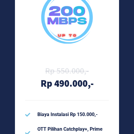
Rp 550.000,-
Rp 490.000,-
Biaya Instalasi Rp 150.000,-
OTT Pilihan Catchplay+, Prime