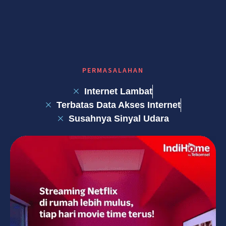
PERMASALAHAN
Internet Lambat
Terbatas Data Akses Internet
Susahnya Sinyal Udara