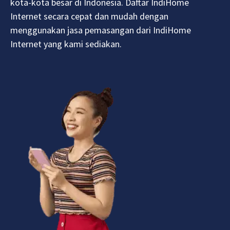
kota-kota besar di Indonesia. Daftar IndiHome
Internet secara cepat dan mudah dengan
menggunakan jasa pemasangan dari IndiHome
Internet yang kami sediakan.