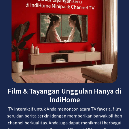
Film & Tayangan Unggulan Hanya di
IndiHome
TV interaktif untuk Anda menonton acara TV favorit, film
seru dan berita terkini dengan memberikan banyak pilihan
channel berkualitas. Anda juga dapat menikmati berbagai