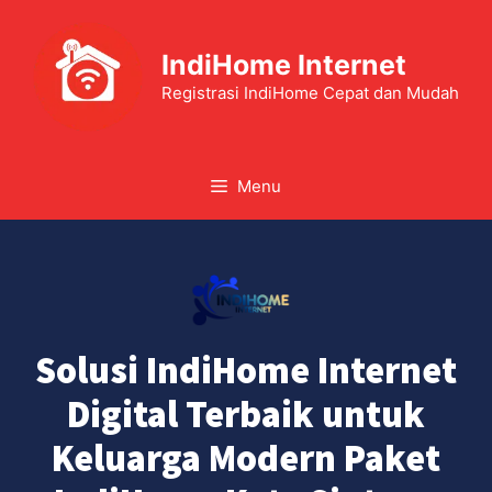
IndiHome Internet
Registrasi IndiHome Cepat dan Mudah
Menu
Solusi IndiHome Internet
Digital Terbaik untuk
Keluarga Modern Paket