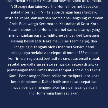
fitur menarik seperti Pause and Rewind, Video on Demand,
TV Storage dan lainnya di IndiHome Internet Dapatkan
paket internet + TV + telepon dengan harga terbaik,
instalasi cepat, dan layanan profesional langsung ke rumah
Anda. Buat warga Kecamatan, Kelurahan di Kota-Kota
Besar Indonesia IndiHome Internet dan sekitarnya yang
menginginkan pasang IndiHome tanpa ribet Langsung
Pasang Besok atau Maksimal 3 Hari (Jam Kerja), dan
langsung di tangani oleh Customer Service Kami
selanjutnya melalui via telepon di nomer 188 melalui
konfirmasi registrasi berhasil via sms atau email masuk
setelah pendaftaran selesai semua dan segera di lakukan
pemasangan IndiHome Fiber di tempat Anda oleh Teknisi
Kami. Pemasangan Fiber IndiHome meliputi kota-kota
besar di Indonesia. Daftar IndiHome secara cepat dan
mudah dengan menggunakan jasa pemasangan dari
IndiHome yang kami sediakan.