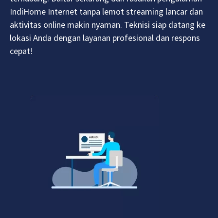
IndiHome Internet tanpa lemot streaming lancar dan
aktivitas online makin nyaman. Teknisi siap datang ke
lokasi Anda dengan layanan profesional dan respons
cepat!