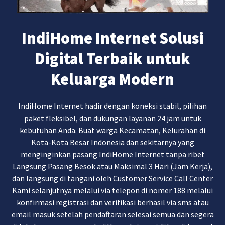
IndiHome Internet Solusi
Digital Terbaik untuk
Keluarga Modern
IndiHome Internet hadir dengan koneksi stabil, pilihan
paket fleksibel, dan dukungan layanan 24 jam untuk
kebutuhan Anda. Buat warga Kecamatan, Kelurahan di
Kota-Kota Besar Indonesia dan sekitarnya yang
menginginkan pasang IndiHome Internet tanpa ribet
Langsung Pasang Besok atau Maksimal 3 Hari (Jam Kerja),
dan langsung di tangani oleh Customer Service Call Center
Kami selanjutnya melalui via telepon di nomer 188 melalui
konfirmasi registrasi dan verifikasi berhasil via sms atau
email masuk setelah pendaftaran selesai semua dan segera