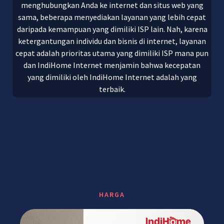
menghubungkan Anda ke internet dan situs web yang
sama, beberapa menyediakan layanan yang lebih cepat
daripada kemampuan yang dimiliki ISP lain. Nah, karena
ketergantungan individu dan bisnis di internet, layanan
cepat adalah prioritas utama yang dimiliki ISP mana pun
dan IndiHome Internet menjamin bahwa kecepatan
yang dimiliki oleh IndiHome Internet adalah yang
terbaik.
HARGA