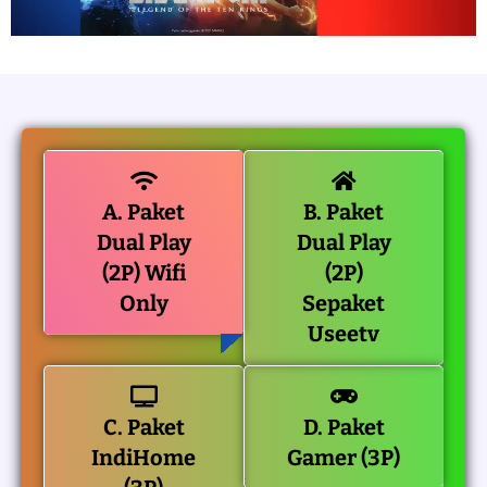
A. Paket
B. Paket
Dual Play
Dual Play
(2P) Wifi
(2P)
Only
Sepaket
Useetv
C. Paket
D. Paket
IndiHome
Gamer (3P)