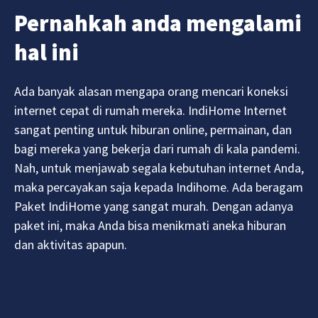
Pernahkah anda mengalami
hal ini
Ada banyak alasan mengapa orang mencari koneksi
internet cepat di rumah mereka. IndiHome Internet
sangat penting untuk hiburan online, permainan, dan
bagi mereka yang bekerja dari rumah di kala pandemi.
Nah, untuk menjawab segala kebutuhan internet Anda,
maka percayakan saja kepada Indihome. Ada beragam
Paket IndiHome yang sangat murah. Dengan adanya
paket ini, maka Anda bisa menikmati aneka hiburan
dan aktivitas apapun.