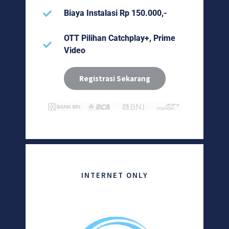
Biaya Instalasi Rp 150.000,-
OTT Pilihan Catchplay+, Prime
Video
Registrasi Sekarang
INTERNET ONLY