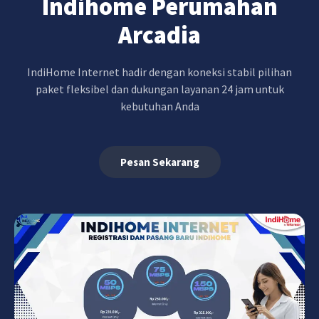
Indihome Perumahan
Arcadia
IndiHome Internet hadir dengan koneksi stabil pilihan
paket fleksibel dan dukungan layanan 24 jam untuk
kebutuhan Anda
Pesan Sekarang