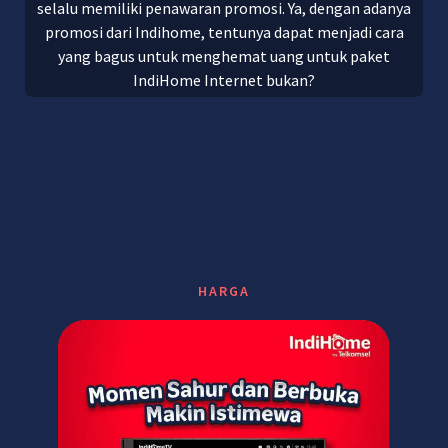
selalu memiliki penawaran promosi. Ya, dengan adanya
promosi dari Indihome, tentunya dapat menjadi cara
yang bagus untuk menghemat uang untuk paket
IndiHome Internet bukan?
HARGA