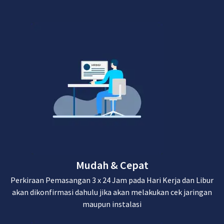
Mudah & Cepat
Perkiraan Pemasangan 3 x 24 Jam pada Hari Kerja dan Libur
akan dikonfirmasi dahulu jika akan melakukan cek jaringan
maupun instalasi