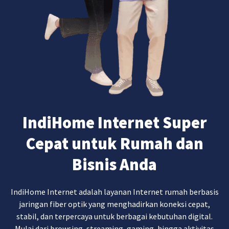
IndiHome Internet Super
Cepat untuk Rumah dan
Bisnis Anda
IndiHome Internet adalah layanan Internet rumah berbasis
jaringan fiber optik yang menghadirkan koneksi cepat,
stabil, dan terpercaya untuk berbagai kebutuhan digital.
Mulai dari browsing, streaming, gaming, hingga aktivitas