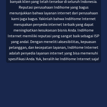
banyak klien yang telah tersebar di seluruh Indonesia.
Reputasi perusahaan Indihome yang bagus
menunjukkan bahwa layanan internet dari perusahaan
kami juga bagus. Yakinlah bahwa IndiHome Internet
merupakan penyedia internet terbaik yang dapat
meningkatkan kesuksesan bisnis Anda. IndiHome
Internet memiliki reputasi yang sangat baik sebagai ISP
yang andal. Dengan meneliti aksesibilitas, kepuasan
pelanggan, dan kecepatan layanan, IndiHome Internet
adalah penyedia layanan internet yang bisa memenuhi
spesifikasi Anda. Yuk, beralih ke IndiHome Internet saja!