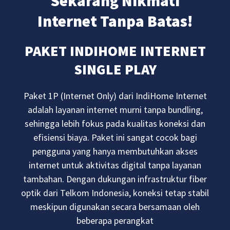
Sekarang Nikmati
Internet Tanpa Batas!
PAKET INDIHOME INTERNET
SINGLE PLAY
Paket 1P (Internet Only) dari IndiHome Internet
adalah layanan internet murni tanpa bundling,
sehingga lebih fokus pada kualitas koneksi dan
efisiensi biaya. Paket ini sangat cocok bagi
pengguna yang hanya membutuhkan akses
internet untuk aktivitas digital tanpa layanan
tambahan. Dengan dukungan infrastruktur fiber
optik dari Telkom Indonesia, koneksi tetap stabil
meskipun digunakan secara bersamaan oleh
beberapa perangkat