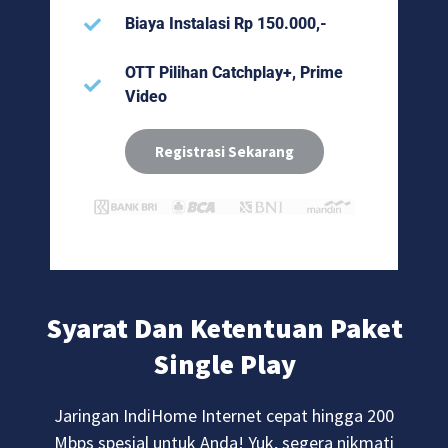
Biaya Instalasi Rp 150.000,-
OTT Pilihan Catchplay+, Prime
Video
Registrasi Sekarang
Syarat Dan Ketentuan Paket
Single Play
Jaringan IndiHome Internet cepat hingga 200
Mbps spesial untuk Anda! Yuk, segera nikmati