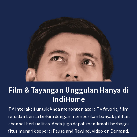
Film & Tayangan Unggulan Hanya di
IndiHome
TV interaktif untuk Anda menonton acara TV favorit, film
seru dan berita terkini dengan memberikan banyak pilihan
channel berkualitas. Anda juga dapat menikmati berbagai
fitur menarik seperti Pause and Rewind, Video on Demand,