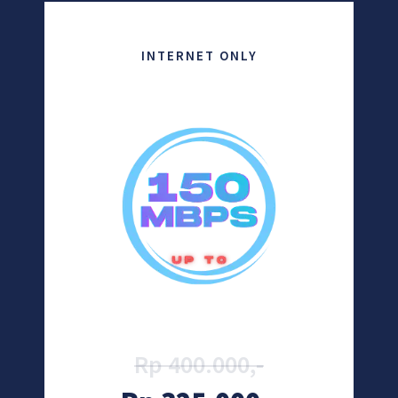
INTERNET ONLY
Rp 400.000,-