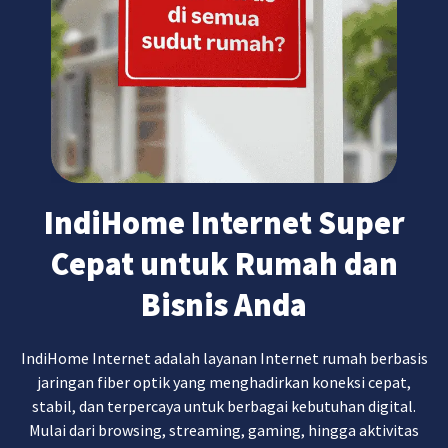
IndiHome Internet Super
Cepat untuk Rumah dan
Bisnis Anda
IndiHome Internet adalah layanan Internet rumah berbasis
jaringan fiber optik yang menghadirkan koneksi cepat,
stabil, dan terpercaya untuk berbagai kebutuhan digital.
Mulai dari browsing, streaming, gaming, hingga aktivitas