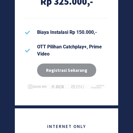
Rp 325.000,-
Biaya Instalasi Rp 150.000,-
OTT Pilihan Catchplay+, Prime
Video
Registrasi Sekarang
INTERNET ONLY