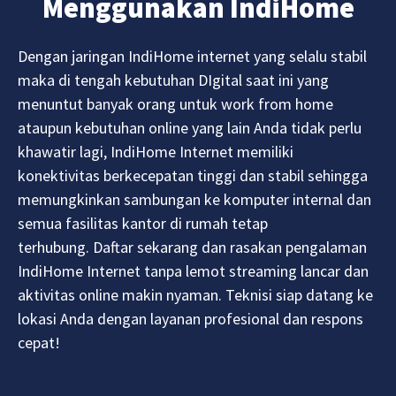
Menggunakan IndiHome
Dengan jaringan IndiHome internet yang selalu stabil
maka di tengah kebutuhan DIgital saat ini yang
menuntut banyak orang untuk work from home
ataupun kebutuhan online yang lain Anda tidak perlu
khawatir lagi, IndiHome Internet memiliki
konektivitas berkecepatan tinggi dan stabil sehingga
memungkinkan sambungan ke komputer internal dan
semua fasilitas kantor di rumah tetap
terhubung. Daftar sekarang dan rasakan pengalaman
IndiHome Internet tanpa lemot streaming lancar dan
aktivitas online makin nyaman. Teknisi siap datang ke
lokasi Anda dengan layanan profesional dan respons
cepat!