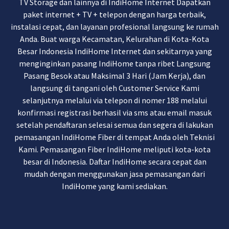
TV Storage dan lainnya di IndiHome Internet Dapatkan
paket internet + TV + telepon dengan harga terbaik,
instalasi cepat, dan layanan profesional langsung ke rumah
Anda. Buat warga Kecamatan, Kelurahan di Kota-Kota
Besar Indonesia IndiHome Internet dan sekitarnya yang
menginginkan pasang IndiHome tanpa ribet Langsung
Pasang Besok atau Maksimal 3 Hari (Jam Kerja), dan
langsung di tangani oleh Customer Service Kami
selanjutnya melalui via telepon di nomer 188 melalui
konfirmasi registrasi berhasil via sms atau email masuk
setelah pendaftaran selesai semua dan segera di lakukan
pemasangan IndiHome Fiber di tempat Anda oleh Teknisi
Kami. Pemasangan Fiber IndiHome meliputi kota-kota
besar di Indonesia. Daftar IndiHome secara cepat dan
mudah dengan menggunakan jasa pemasangan dari
IndiHome yang kami sediakan.