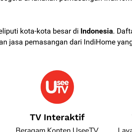
iputi kota-kota besar di
Indonesia
. Daf
 jasa pemasangan dari IndiHome yang
TV Interaktif
Beragam Konten UseeTV
Lay