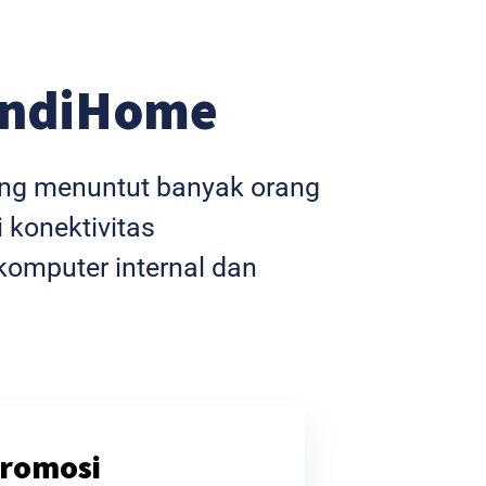
IndiHome
yang menuntut banyak orang
 konektivitas
omputer internal dan
romosi