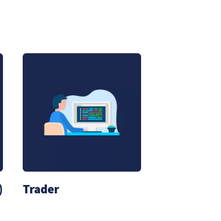
)
Trader