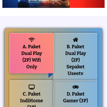
A. Paket
B. Paket
Dual Play
Dual Play
(2P) Wifi
(2P)
Only
Sepaket
Useetv
C. Paket
D. Paket
IndiHome
Gamer (3P)