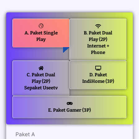
A. Paket Single
B. Paket Dual
Play
Play (2P)
Internet +
Phone
C. Paket Dual
D. Paket
Play (2P)
IndiHome (3P)
Sepaket Useetv
E. Paket Gamer (3P)
Paket A