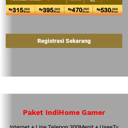
Registrasi Sekarang
Paket IndiHome Gamer
Internet + Line Telepon 300Menit + UseeTv