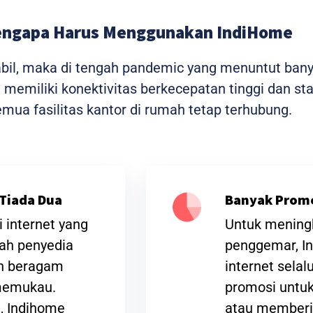
ngapa Harus Menggunakan IndiHome
tabil, maka di tengah pandemic yang menuntut ban
me memiliki konektivitas berkecepatan tinggi dan 
ua fasilitas kantor di rumah tetap terhubung.
Tiada Dua
Banyak Prom
 internet yang
Untuk meningk
lah penyedia
penggemar, I
an beragam
internet sela
 memukau.
promosi untuk
t, Indihome
atau memberi