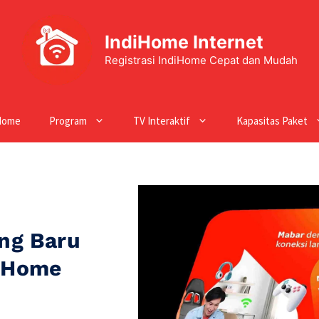
IndiHome Internet
Registrasi IndiHome Cepat dan Mudah
Home
Program
TV Interaktif
Kapasitas Paket
ng Baru
diHome