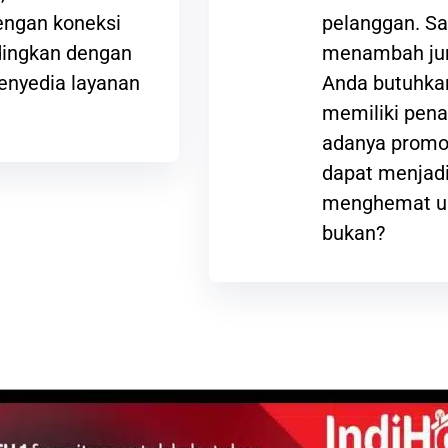
ngan koneksi
pelanggan. Sa
ndingkan dengan
menambah jum
enyedia layanan
Anda butuhkan
memiliki pena
adanya promos
dapat menjadi
menghemat ua
bukan?