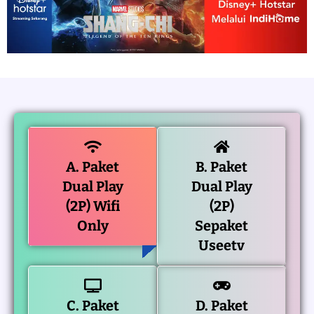
A. Paket
B. Paket
Dual Play
Dual Play
(2P) Wifi
(2P)
Only
Sepaket
Useetv
C. Paket
D. Paket