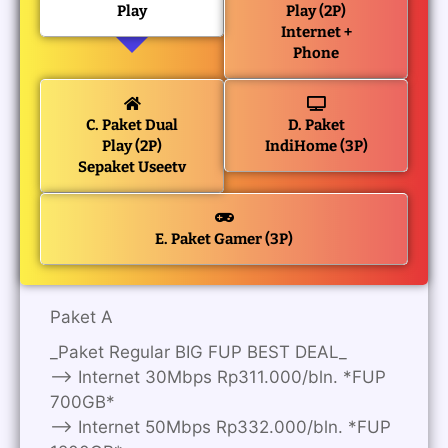
Play
Play (2P)
Internet +
Phone
C. Paket Dual
D. Paket
Play (2P)
IndiHome (3P)
Sepaket Useetv
E. Paket Gamer (3P)
Paket A
_Paket Regular BIG FUP BEST DEAL_
—> Internet 30Mbps Rp311.000/bln. *FUP
700GB*
—> Internet 50Mbps Rp332.000/bln. *FUP