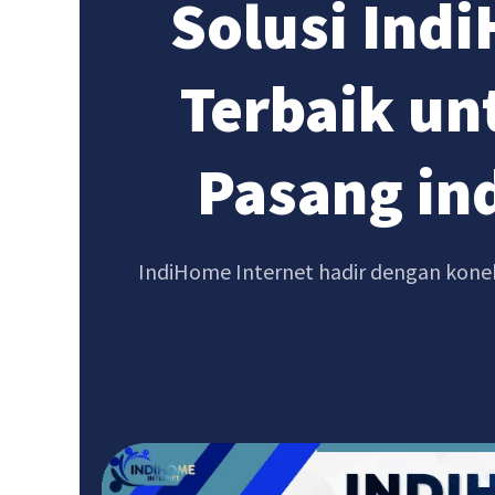
Solusi Indi
Terbaik un
Pasang in
IndiHome Internet hadir dengan koneks