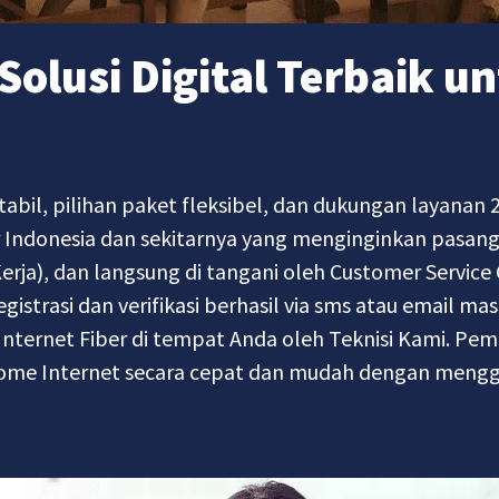
Solusi Digital Terbaik u
tabil, pilihan paket fleksibel, dan dukungan layanan
 Indonesia dan sekitarnya yang menginginkan pasang
rja), dan langsung di tangani oleh Customer Service C
gistrasi dan verifikasi berhasil via sms atau email m
nternet Fiber di tempat Anda oleh Teknisi Kami. Pem
diHome Internet secara cepat dan mudah dengan men