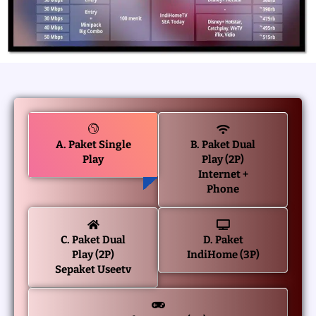
A. Paket Single
B. Paket Dual
Play
Play (2P)
Internet +
Phone
C. Paket Dual
D. Paket
Play (2P)
IndiHome (3P)
Sepaket Useetv