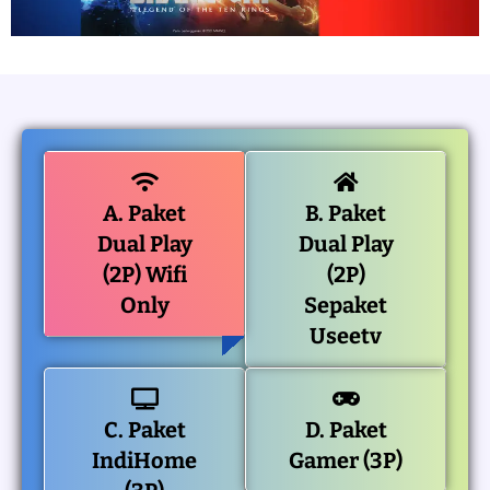
A. Paket
B. Paket
Dual Play
Dual Play
(2P) Wifi
(2P)
Only
Sepaket
Useetv
C. Paket
D. Paket
IndiHome
Gamer (3P)