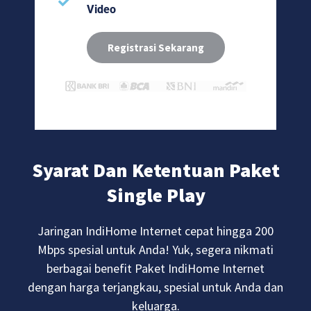
Video
Registrasi Sekarang
Syarat Dan Ketentuan Paket
Single Play
Jaringan IndiHome Internet cepat hingga 200
Mbps spesial untuk Anda! Yuk, segera nikmati
berbagai benefit Paket IndiHome Internet
dengan harga terjangkau, spesial untuk Anda dan
keluarga.