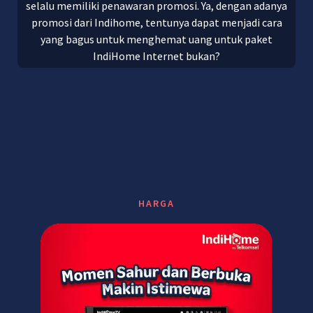
selalu memiliki penawaran promosi. Ya, dengan adanya
promosi dari Indihome, tentunya dapat menjadi cara
yang bagus untuk menghemat uang untuk paket
IndiHome Internet bukan?
HARGA