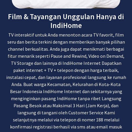
Film & Tayangan Unggulan Hanya di
IndiHome
TV interaktif untuk Anda menonton acara TV favorit, film
seru dan berita terkini dengan memberikan banyak pilihan
channel berkualitas. Anda juga dapat menikmati berbagai
fitur menarik seperti Pause and Rewind, Video on Demand,
TV Storage dan lainnya di IndiHome Internet Dapatkan
paket internet + TV + telepon dengan harga terbaik,
instalasi cepat, dan layanan profesional langsung ke rumah
Anda. Buat warga Kecamatan, Kelurahan di Kota-Kota
Besar Indonesia IndiHome Internet dan sekitarnya yang
menginginkan pasang IndiHome tanpa ribet Langsung
Pasang Besok atau Maksimal 3 Hari (Jam Kerja), dan
langsung di tangani oleh Customer Service Kami
selanjutnya melalui via telepon di nomer 188 melalui
konfirmasi registrasi berhasil via sms atau email masuk