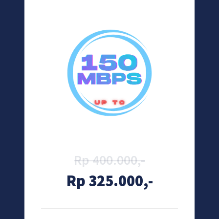
Rp 400.000,-
Rp 325.000,-