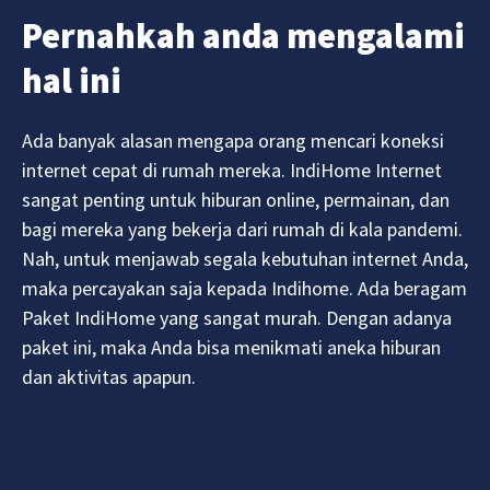
Pernahkah anda mengalami
hal ini
Ada banyak alasan mengapa orang mencari koneksi
internet cepat di rumah mereka. IndiHome Internet
sangat penting untuk hiburan online, permainan, dan
bagi mereka yang bekerja dari rumah di kala pandemi.
Nah, untuk menjawab segala kebutuhan internet Anda,
maka percayakan saja kepada Indihome. Ada beragam
Paket IndiHome yang sangat murah. Dengan adanya
paket ini, maka Anda bisa menikmati aneka hiburan
dan aktivitas apapun.