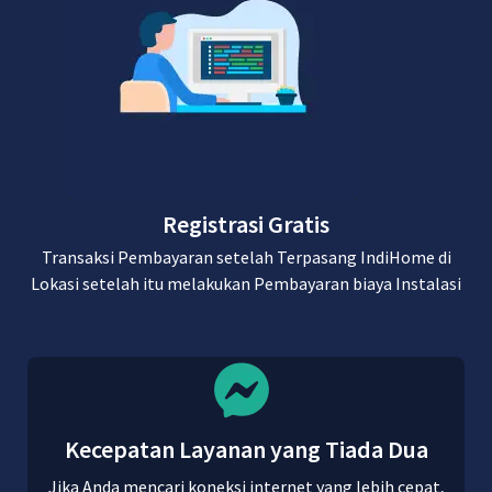
Registrasi Gratis
Transaksi Pembayaran setelah Terpasang IndiHome di
Lokasi setelah itu melakukan Pembayaran biaya Instalasi
Kecepatan Layanan yang Tiada Dua
Jika Anda mencari koneksi internet yang lebih cepat,