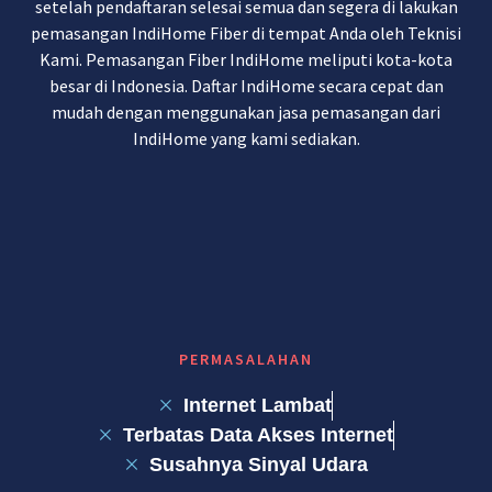
setelah pendaftaran selesai semua dan segera di lakukan
pemasangan IndiHome Fiber di tempat Anda oleh Teknisi
Kami. Pemasangan Fiber IndiHome meliputi kota-kota
besar di Indonesia. Daftar IndiHome secara cepat dan
mudah dengan menggunakan jasa pemasangan dari
IndiHome yang kami sediakan.
PERMASALAHAN
Internet Lambat
Terbatas Data Akses Internet
Susahnya Sinyal Udara