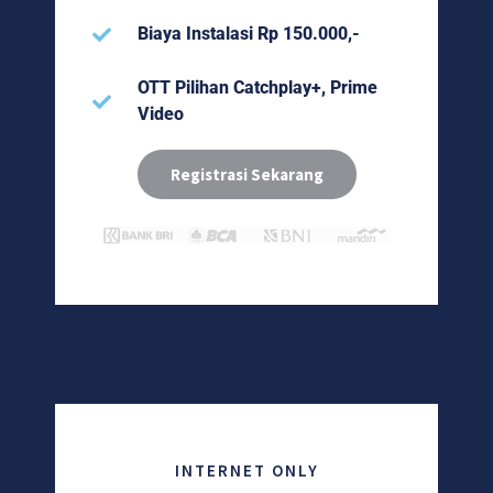
Biaya Instalasi Rp 150.000,-
OTT Pilihan Catchplay+, Prime
Video
Registrasi Sekarang
INTERNET ONLY