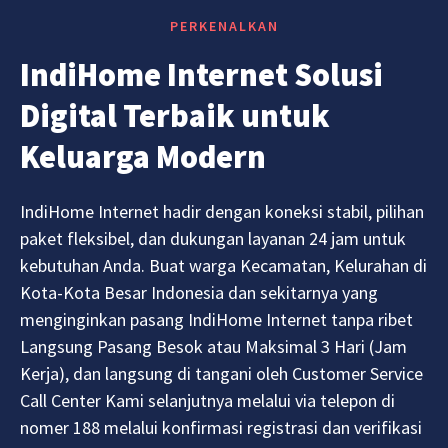
PERKENALKAN
IndiHome Internet Solusi
Digital Terbaik untuk
Keluarga Modern
IndiHome Internet hadir dengan koneksi stabil, pilihan
paket fleksibel, dan dukungan layanan 24 jam untuk
kebutuhan Anda. Buat warga Kecamatan, Kelurahan di
Kota-Kota Besar Indonesia dan sekitarnya yang
menginginkan pasang IndiHome Internet tanpa ribet
Langsung Pasang Besok atau Maksimal 3 Hari (Jam
Kerja), dan langsung di tangani oleh Customer Service
Call Center Kami selanjutnya melalui via telepon di
nomer 188 melalui konfirmasi registrasi dan verifikasi