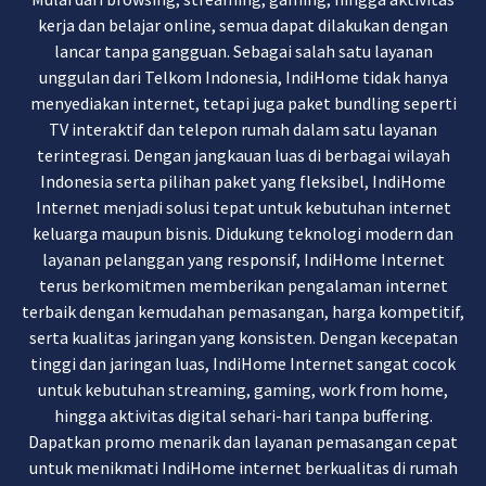
kerja dan belajar online, semua dapat dilakukan dengan
lancar tanpa gangguan. Sebagai salah satu layanan
unggulan dari Telkom Indonesia, IndiHome tidak hanya
menyediakan internet, tetapi juga paket bundling seperti
TV interaktif dan telepon rumah dalam satu layanan
terintegrasi. Dengan jangkauan luas di berbagai wilayah
Indonesia serta pilihan paket yang fleksibel, IndiHome
Internet menjadi solusi tepat untuk kebutuhan internet
keluarga maupun bisnis. Didukung teknologi modern dan
layanan pelanggan yang responsif, IndiHome Internet
terus berkomitmen memberikan pengalaman internet
terbaik dengan kemudahan pemasangan, harga kompetitif,
serta kualitas jaringan yang konsisten. Dengan kecepatan
tinggi dan jaringan luas, IndiHome Internet sangat cocok
untuk kebutuhan streaming, gaming, work from home,
hingga aktivitas digital sehari-hari tanpa buffering.
Dapatkan promo menarik dan layanan pemasangan cepat
untuk menikmati IndiHome internet berkualitas di rumah