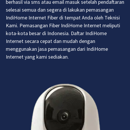
berhasil via sms atau email masuk setelah pendaftaran
selesai semua dan segera di lakukan pemasangan
IndiHome Internet Fiber di tempat Anda oleh Teknisi
Kami. Pemasangan Fiber IndiHome Internet meliputi
kota-kota besar di Indonesia. Daftar IndiHome
Internet secara cepat dan mudah dengan
menggunakan jasa pemasangan dari IndiHome
Internet yang kami sediakan.