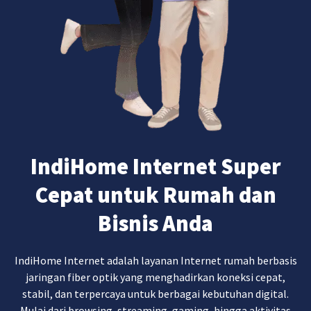
IndiHome Internet Super
Cepat untuk Rumah dan
Bisnis Anda
IndiHome Internet adalah layanan Internet rumah berbasis
jaringan fiber optik yang menghadirkan koneksi cepat,
stabil, dan terpercaya untuk berbagai kebutuhan digital.
Mulai dari browsing, streaming, gaming, hingga aktivitas