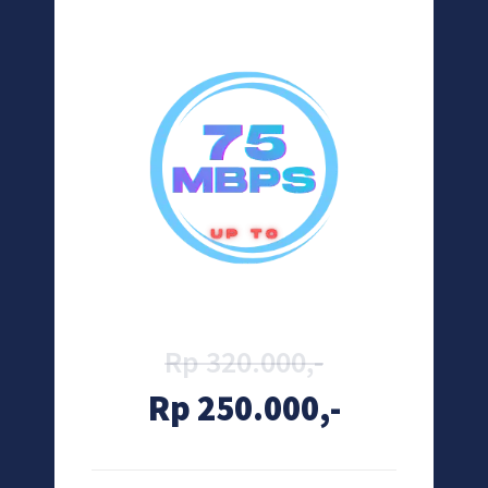
Rp 320.000,-
Rp 250.000,-