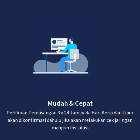
Mudah & Cepat
Perkiraan Pemasangan 3 x 24 Jam pada Hari Kerja dan Libur
akan dikonfirmasi dahulu jika akan melakukan cek jaringan
maupun instalasi