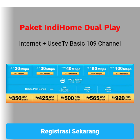
Paket IndiHome Dual Play
Internet + UseeTv Basic 109 Channel
Registrasi Sekarang