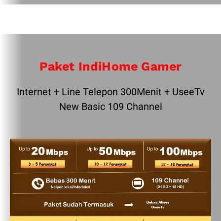
Paket IndiHome Gamer
Internet + Line Telepon 300Menit + UseeTv
New Basic 109 Channel