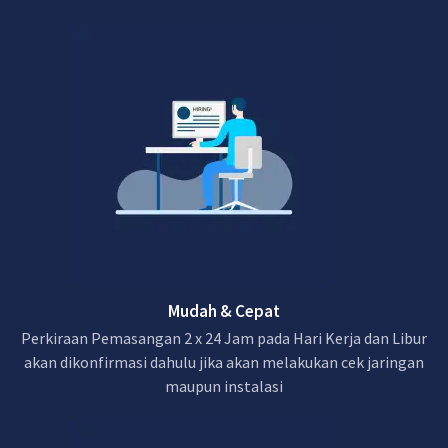
Mudah & Cepat
Perkiraan Pemasangan 2 x 24 Jam pada Hari Kerja dan Libur
akan dikonfirmasi dahulu jika akan melakukan cek jaringan
maupun instalasi