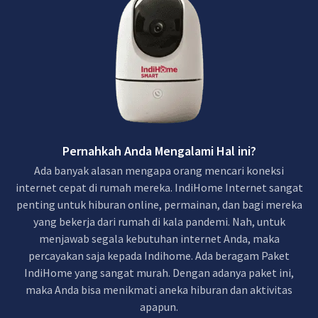
Pernahkah Anda Mengalami Hal ini?
Ada banyak alasan mengapa orang mencari koneksi
internet cepat di rumah mereka. IndiHome Internet sangat
penting untuk hiburan online, permainan, dan bagi mereka
yang bekerja dari rumah di kala pandemi. Nah, untuk
menjawab segala kebutuhan internet Anda, maka
percayakan saja kepada Indihome. Ada beragam Paket
IndiHome yang sangat murah. Dengan adanya paket ini,
maka Anda bisa menikmati aneka hiburan dan aktivitas
apapun.