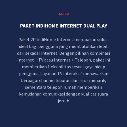
HARGA
PAKET INDIHOME INTERNET DUAL PLAY
Paket 2P IndiHome Internet merupakan solusi
ideal bagi pengguna yang membutuhkan lebih
dari sekadar internet. Dengan pilihan kombinasi
Internet + TV atau Internet + Telepon, paket ini
memberikan fleksibilitas sesuai gaya hidup
pengguna. Layanan TV interaktif menawarkan
berbagai channel hiburan dan fitur menarik,
sementara telepon rumah memberikan
kemudahan komunikasi dengan kualitas suara
jernih