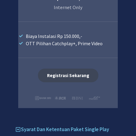
Internet Only
Biaya Instalasi Rp 150.000,-
OTT Pilihan Catchplay+, Prime Video
Registrasi Sekarang
Syarat Dan Ketentuan Paket Single Play