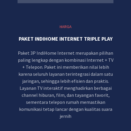
HARGA
PAKET INDIHOME INTERNET TRIPLE PLAY
Paket 3P IndiHome Internet merupakan pilihan
paling lengkap dengan kombinasi Internet + TV
+ Telepon. Paket ini memberikan nilai lebih
karena seluruh layanan terintegrasi dalam satu
jaringan, sehingga lebih efisien dan praktis.
Layanan TV interaktif menghadirkan berbagai
channel hiburan, film, dan tayangan favorit,
sementara telepon rumah memastikan
komunikasi tetap lancar dengan kualitas suara
jernih