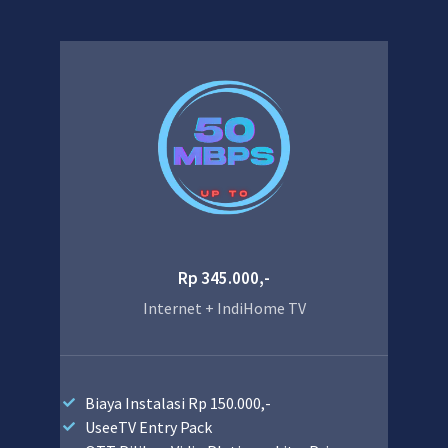
Rp 345.000,-
Internet + IndiHome TV
Biaya Instalasi Rp 150.000,-
UseeTV Entry Pack