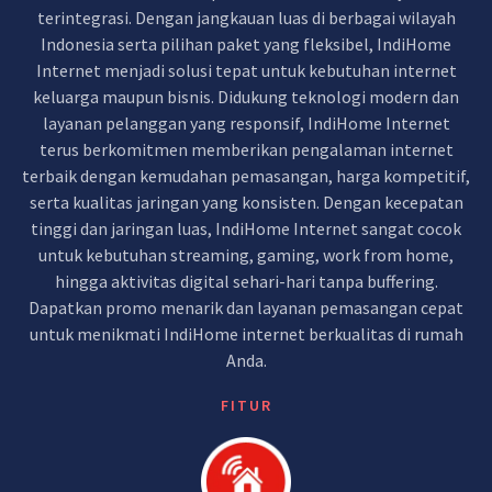
terintegrasi. Dengan jangkauan luas di berbagai wilayah
Indonesia serta pilihan paket yang fleksibel, IndiHome
Internet menjadi solusi tepat untuk kebutuhan internet
keluarga maupun bisnis. Didukung teknologi modern dan
layanan pelanggan yang responsif, IndiHome Internet
terus berkomitmen memberikan pengalaman internet
terbaik dengan kemudahan pemasangan, harga kompetitif,
serta kualitas jaringan yang konsisten. Dengan kecepatan
tinggi dan jaringan luas, IndiHome Internet sangat cocok
untuk kebutuhan streaming, gaming, work from home,
hingga aktivitas digital sehari-hari tanpa buffering.
Dapatkan promo menarik dan layanan pemasangan cepat
untuk menikmati IndiHome internet berkualitas di rumah
Anda.
FITUR