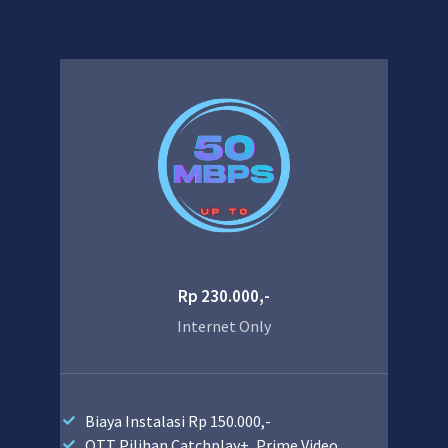
Rp 230.000,-
Internet Only
Biaya Instalasi Rp 150.000,-
OTT Pilihan Catchplay+, Prime Video