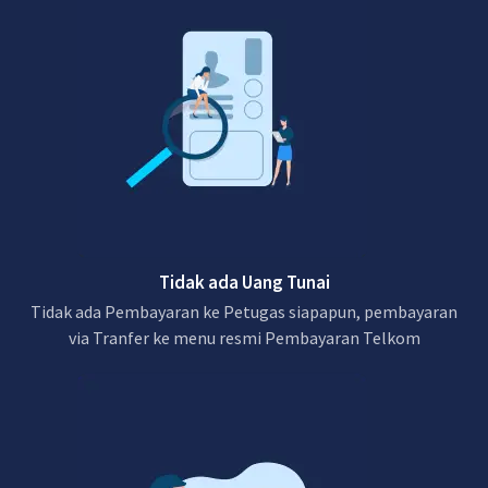
Tidak ada Uang Tunai
Tidak ada Pembayaran ke Petugas siapapun, pembayaran
via Tranfer ke menu resmi Pembayaran Telkom