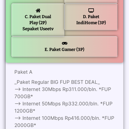
C. Paket Dual
D. Paket
Play (2P)
IndiHome (3P)
Sepaket Useetv
E. Paket Gamer (3P)
Paket A
_Paket Regular BIG FUP BEST DEAL_
—> Internet 30Mbps Rp311.000/bln. *FUP
700GB*
—> Internet 50Mbps Rp332.000/bln. *FUP
1200GB*
—> Internet 100Mbps Rp416.000/bln. *FUP
2000GB*