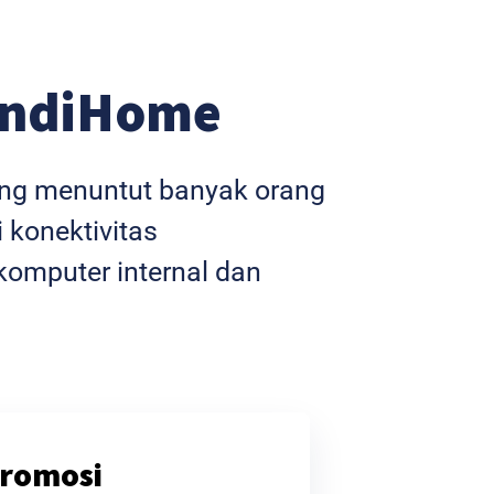
IndiHome
yang menuntut banyak orang
 konektivitas
omputer internal dan
romosi