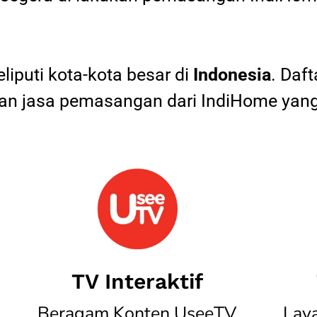
iputi kota-kota besar di
Indonesia
. Daf
 jasa pemasangan dari IndiHome yang
TV Interaktif
Beragam Konten UseeTV
Lay