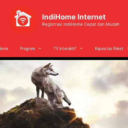
IndiHome Internet
Registrasi IndiHome Cepat dan Mudah
Home
Program
TV Interaktif
Kapasitas Paket