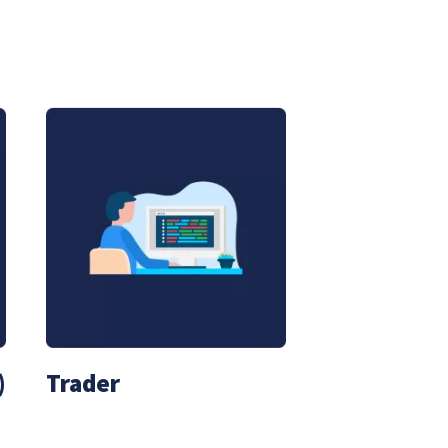
)
Trader