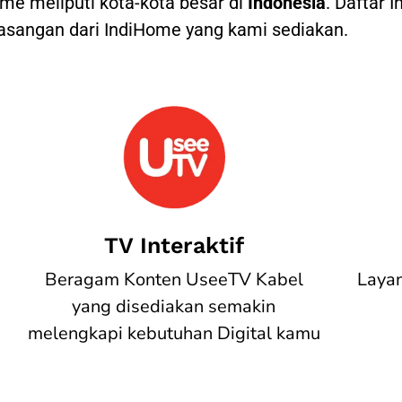
e meliputi kota-kota besar di
Indonesia
. Daftar 
angan dari IndiHome yang kami sediakan.
TV Interaktif
Beragam Konten UseeTV Kabel
Laya
yang disediakan semakin
melengkapi kebutuhan Digital kamu