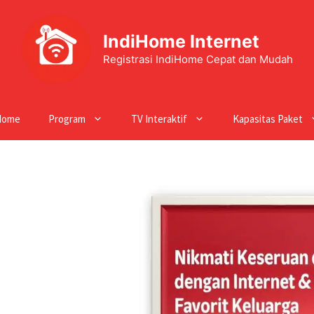
IndiHome Internet
Registrasi IndiHome Cepat dan Mudah
Home
Program
TV Interaktif
Kapasitas Paket