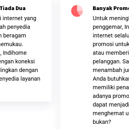
Tiada Dua
Banyak Prom
 internet yang
Untuk meningk
lah penyedia
penggemar, I
an beragam
internet sela
 memukau.
promosi untuk
t, Indihome
atau memberi
ngan koneksi
pelanggan. Sa
ndingkan dengan
menambah jum
enyedia layanan
Anda butuhkan
memiliki pena
adanya promos
dapat menjadi
menghemat ua
bukan?