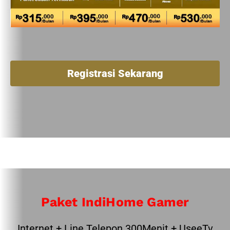
Registrasi Sekarang
Paket IndiHome Gamer
Internet + Line Telepon 300Menit + UseeTv