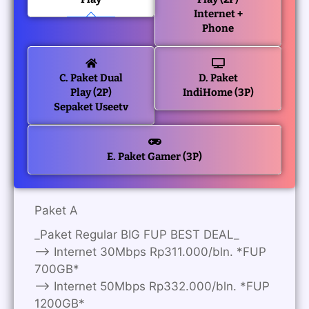
Internet +
Phone
C. Paket Dual
D. Paket
Play (2P)
IndiHome (3P)
Sepaket Useetv
E. Paket Gamer (3P)
Paket A
_Paket Regular BIG FUP BEST DEAL_
—> Internet 30Mbps Rp311.000/bln. *FUP
700GB*
—> Internet 50Mbps Rp332.000/bln. *FUP
1200GB*