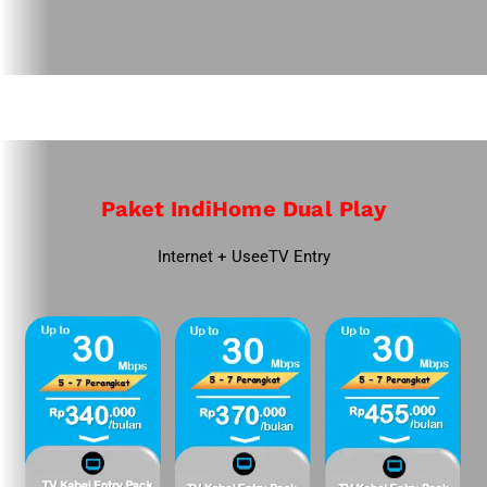
Paket IndiHome Dual Play
Internet + UseeTV Entry