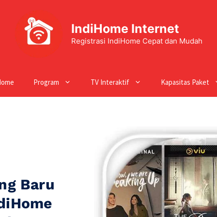
IndiHome Internet
Registrasi IndiHome Cepat dan Mudah
Home
Program
TV Interaktif
Kapasitas Paket
ng Baru
ndiHome