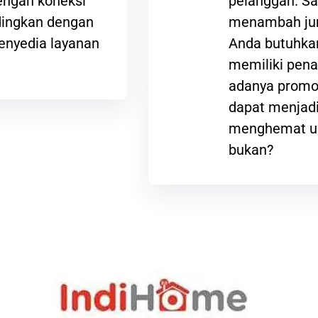
ngan koneksi
pelanggan. Sa
ndingkan dengan
menambah jum
enyedia layanan
Anda butuhkan
memiliki pena
adanya promos
dapat menjadi
menghemat ua
bukan?