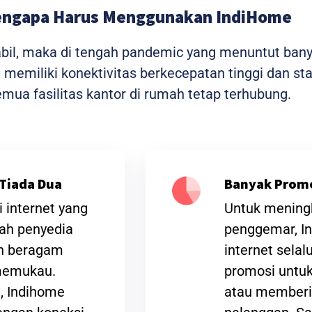
ngapa Harus Menggunakan IndiHome
tabil, maka di tengah pandemic yang menuntut ban
me memiliki konektivitas berkecepatan tinggi dan 
ua fasilitas kantor di rumah tetap terhubung.
Tiada Dua
Banyak Prom
 internet yang
Untuk meningk
lah penyedia
penggemar, I
an beragam
internet sela
 memukau.
promosi untuk
t, Indihome
atau memberi