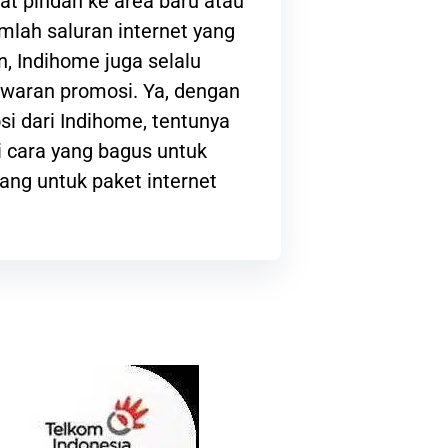
at pindah ke area baru atau
lah saluran internet yang
, Indihome juga selalu
waran promosi. Ya, dengan
i dari Indihome, tentunya
 cara yang bagus untuk
ng untuk paket internet