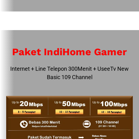
Paket IndiHome Gamer
Internet + Line Telepon 300Menit + UseeTv New
Basic 109 Channel