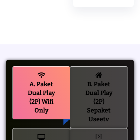
A. Paket
B. Paket
Dual Play
Dual Play
(2P) Wifi
(2P)
Only
Sepaket
Useetv