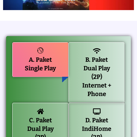
A. Paket
B. Paket
Single Play
Dual Play
(2P)
Internet +
Phone
C. Paket
D. Paket
Dual Play
IndiHome