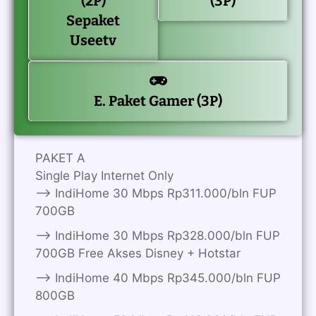
(2P)
(3P)
Sepaket
Useetv
E. Paket Gamer (3P)
PAKET A
Single Play Internet Only
——> IndiHome 30 Mbps Rp311.000/bln FUP
700GB
——> IndiHome 30 Mbps Rp328.000/bln FUP
700GB Free Akses Disney + Hotstar
——> IndiHome 40 Mbps Rp345.000/bln FUP
800GB