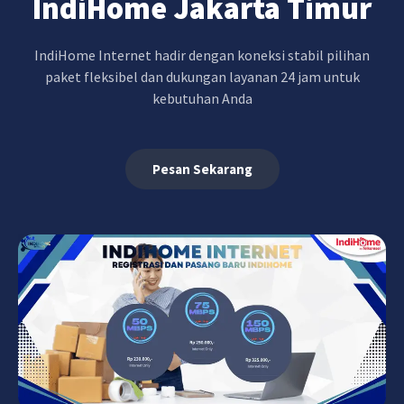
IndiHome Jakarta Timur
IndiHome Internet hadir dengan koneksi stabil pilihan
paket fleksibel dan dukungan layanan 24 jam untuk
kebutuhan Anda
Pesan Sekarang