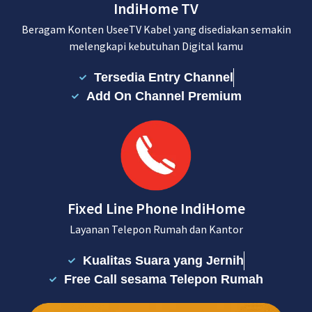
IndiHome TV
Beragam Konten UseeTV Kabel yang disediakan semakin
melengkapi kebutuhan Digital kamu
Tersedia Entry Channel
Add On Channel Premium
Fixed Line Phone IndiHome
Layanan Telepon Rumah dan Kantor
Kualitas Suara yang Jernih
Free Call sesama Telepon Rumah