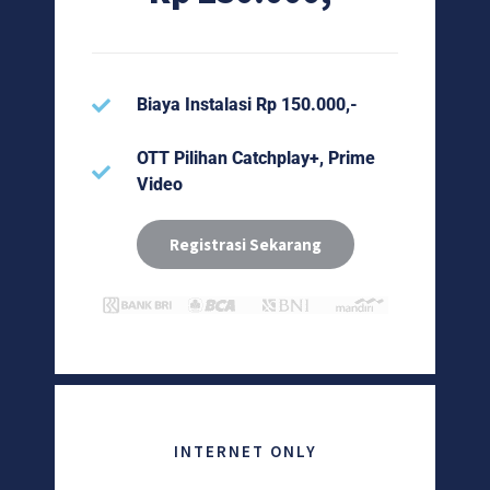
Biaya Instalasi Rp 150.000,-
OTT Pilihan Catchplay+, Prime
Video
Registrasi Sekarang
INTERNET ONLY