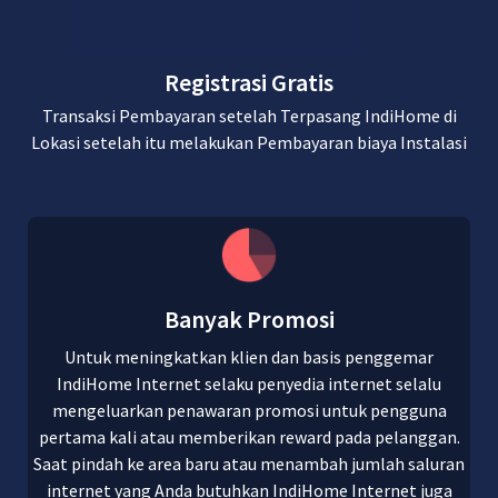
Registrasi Gratis
Transaksi Pembayaran setelah Terpasang IndiHome di
Lokasi setelah itu melakukan Pembayaran biaya Instalasi
Banyak Promosi
Untuk meningkatkan klien dan basis penggemar
IndiHome Internet selaku penyedia internet selalu
mengeluarkan penawaran promosi untuk pengguna
pertama kali atau memberikan reward pada pelanggan.
Saat pindah ke area baru atau menambah jumlah saluran
internet yang Anda butuhkan IndiHome Internet juga