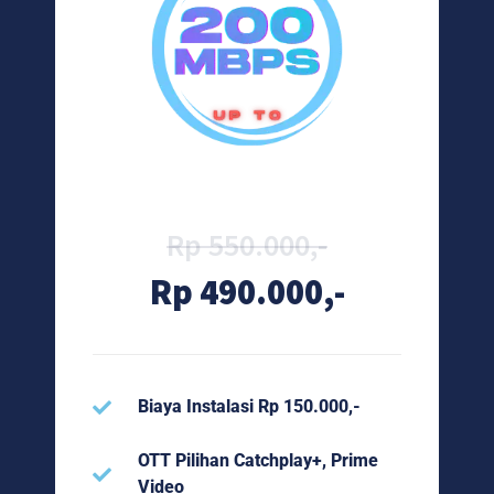
Rp 550.000,-
Rp 490.000,-
Biaya Instalasi Rp 150.000,-
OTT Pilihan Catchplay+, Prime
Video