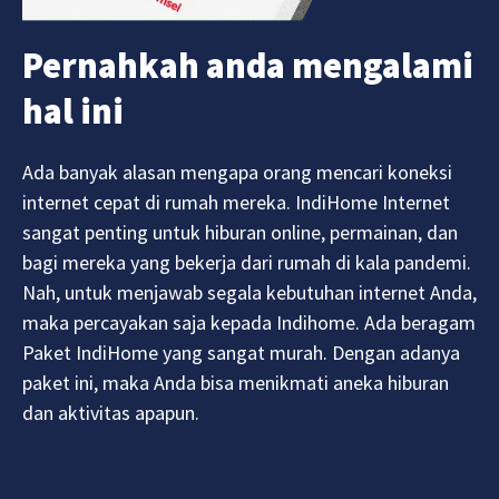
Pernahkah anda mengalami
hal ini
Ada banyak alasan mengapa orang mencari koneksi
internet cepat di rumah mereka. IndiHome Internet
sangat penting untuk hiburan online, permainan, dan
bagi mereka yang bekerja dari rumah di kala pandemi.
Nah, untuk menjawab segala kebutuhan internet Anda,
maka percayakan saja kepada Indihome. Ada beragam
Paket IndiHome yang sangat murah. Dengan adanya
paket ini, maka Anda bisa menikmati aneka hiburan
dan aktivitas apapun.