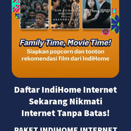
Daftar IndiHome Internet
Sekarang Nikmati
Internet Tanpa Batas!
PAKET INDIHOME INTERNET