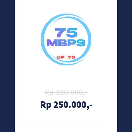
Rp 320.000,-
Rp 250.000,-