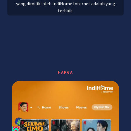
yang dimiliki oleh IndiHome Internet adalah yang
terbaik.
HARGA