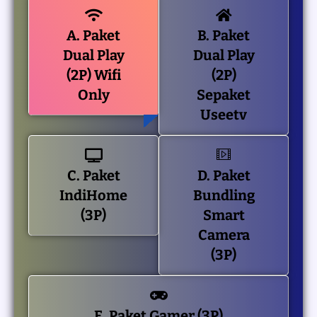
A. Paket
B. Paket
Dual Play
Dual Play
(2P) Wifi
(2P)
Only
Sepaket
Useetv
C. Paket
D. Paket
IndiHome
Bundling
(3P)
Smart
Camera
(3P)
E. Paket Gamer (3P)