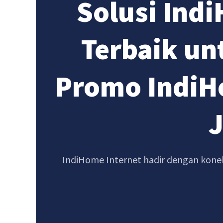
Solusi Indi
Terbaik un
Promo IndiH
IndiHome Internet hadir dengan koneks