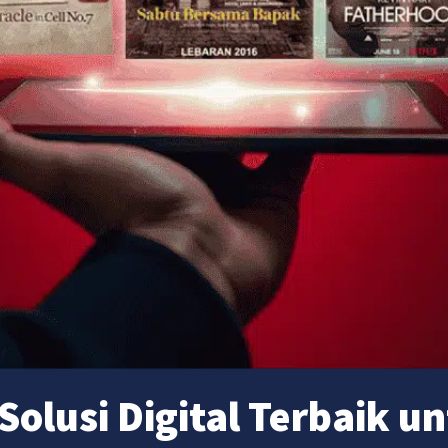
Solusi Digital Terbaik u