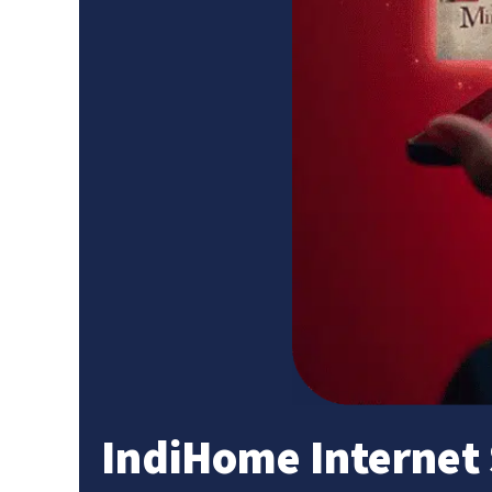
IndiHome Internet 