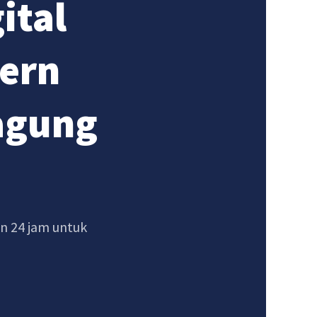
ital
dern
agung
an 24 jam untuk