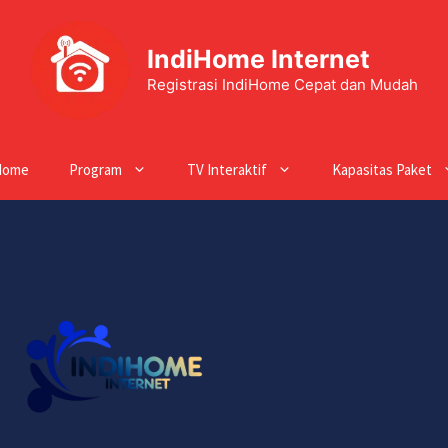
IndiHome Internet
Registrasi IndiHome Cepat dan Mudah
Home
Program
TV Interaktif
Kapasitas Paket