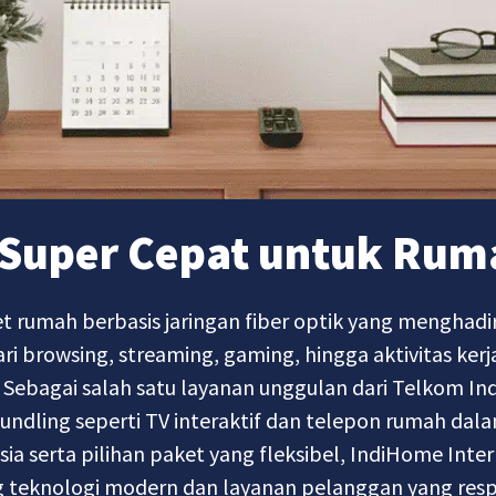
 Super Cepat untuk Rum
 rumah berbasis jaringan fiber optik yang menghadir
ri browsing, streaming, gaming, hingga aktivitas ker
Sebagai salah satu layanan unggulan dari Telkom In
undling seperti TV interaktif dan telepon rumah dala
sia serta pilihan paket yang fleksibel, IndiHome Inte
g teknologi modern dan layanan pelanggan yang resp