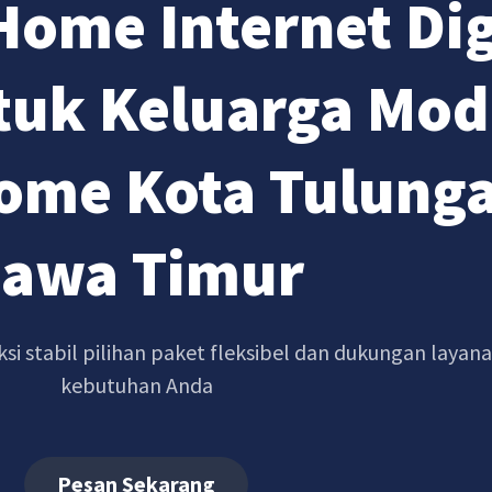
Home Internet Dig
tuk Keluarga Mo
ome Kota Tulung
Jawa Timur
i stabil pilihan paket fleksibel dan dukungan layan
kebutuhan Anda
Pesan Sekarang