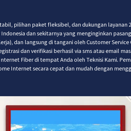
tabil, pilihan paket fleksibel, dan dukungan layanan
 Indonesia dan sekitarnya yang menginginkan pasang
rja), dan langsung di tangani oleh Customer Service C
gistrasi dan verifikasi berhasil via sms atau email m
nternet Fiber di tempat Anda oleh Teknisi Kami. Pem
diHome Internet secara cepat dan mudah dengan men