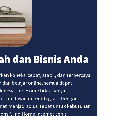
ah dan Bisnis Anda
kan koneksi cepat, stabil, dan terpercaya
ja dan belajar online, semua dapat
donesia, IndiHome tidak hanya
m satu layanan terintegrasi. Dengan
rnet menjadi solusi tepat untuk kebutuhan
onsif, IndiHome Internet terus