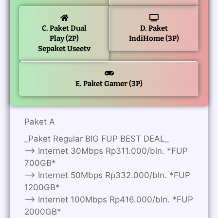
C. Paket Dual
D. Paket
Play (2P)
IndiHome (3P)
Sepaket Useetv
E. Paket Gamer (3P)
Paket A
_Paket Regular BIG FUP BEST DEAL_
—> Internet 30Mbps Rp311.000/bln. *FUP
700GB*
—> Internet 50Mbps Rp332.000/bln. *FUP
1200GB*
—> Internet 100Mbps Rp416.000/bln. *FUP
2000GB*