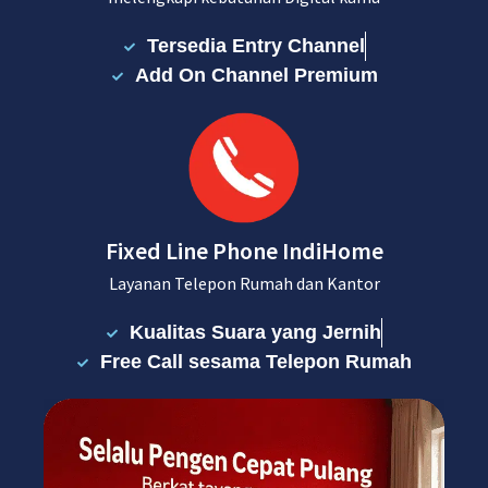
Tersedia Entry Channel
Add On Channel Premium
Fixed Line Phone IndiHome
Layanan Telepon Rumah dan Kantor
Kualitas Suara yang Jernih
Free Call sesama Telepon Rumah