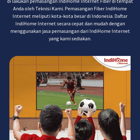
di lakukan pemasangan IndiHome Internet Fiber di tempat
Anda oleh Teknisi Kami. Pemasangan Fiber IndiHome
Internet meliputi kota-kota besar di Indonesia. Daftar
IndiHome Internet secara cepat dan mudah dengan
menggunakan jasa pemasangan dari IndiHome Internet
yang kami sediakan.