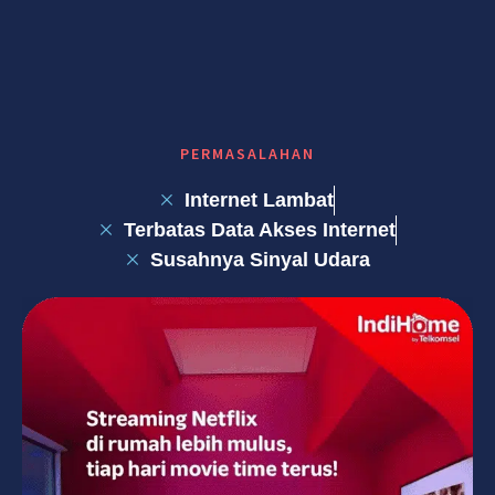
PERMASALAHAN
Internet Lambat
Terbatas Data Akses Internet
Susahnya Sinyal Udara