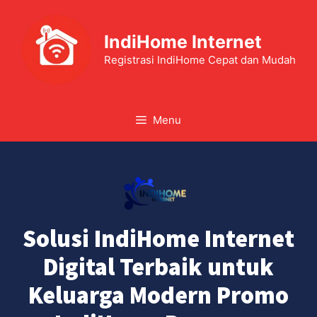
IndiHome Internet
Registrasi IndiHome Cepat dan Mudah
Menu
Solusi IndiHome Internet
Digital Terbaik untuk
Keluarga Modern Promo