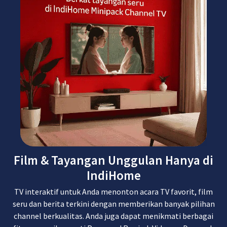
Film & Tayangan Unggulan Hanya di
IndiHome
TV interaktif untuk Anda menonton acara TV favorit, film
seru dan berita terkini dengan memberikan banyak pilihan
channel berkualitas. Anda juga dapat menikmati berbagai