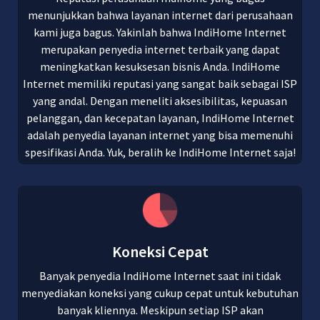
menunjukkan bahwa layanan internet dari perusahaan
kami juga bagus. Yakinlah bahwa IndiHome Internet
merupakan penyedia internet terbaik yang dapat
meningkatkan kesuksesan bisnis Anda. IndiHome
Internet memiliki reputasi yang sangat baik sebagai ISP
yang andal. Dengan meneliti aksesibilitas, kepuasan
pelanggan, dan kecepatan layanan, IndiHome Internet
adalah penyedia layanan internet yang bisa memenuhi
spesifikasi Anda. Yuk, beralih ke IndiHome Internet saja!
Koneksi Cepat
Banyak penyedia IndiHome Internet saat ini tidak
menyediakan koneksi yang cukup cepat untuk kebutuhan
banyak kliennya. Meskipun setiap ISP akan