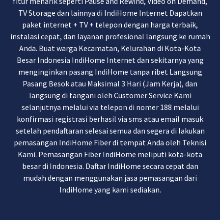
fitur menarik seperti Pause and Rewind, Video on Demand,
TV Storage dan lainnya di IndiHome Internet Dapatkan
paket internet + TV + telepon dengan harga terbaik,
instalasi cepat, dan layanan profesional langsung ke rumah
Anda. Buat warga Kecamatan, Kelurahan di Kota-Kota
Besar Indonesia IndiHome Internet dan sekitarnya yang
menginginkan pasang IndiHome tanpa ribet Langsung
Pasang Besok atau Maksimal 3 Hari (Jam Kerja), dan
langsung di tangani oleh Customer Service Kami
selanjutnya melalui via telepon di nomer 188 melalui
konfirmasi registrasi berhasil via sms atau email masuk
setelah pendaftaran selesai semua dan segera di lakukan
pemasangan IndiHome Fiber di tempat Anda oleh Teknisi
Kami. Pemasangan Fiber IndiHome meliputi kota-kota
besar di Indonesia. Daftar IndiHome secara cepat dan
mudah dengan menggunakan jasa pemasangan dari
IndiHome yang kami sediakan.