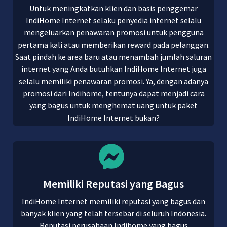
Untuk meningkatkan klien dan basis penggemar
IndiHome Internet selaku penyedia internet selalu
mengeluarkan penawaran promosi untuk pengguna
pertama kali atau memberikan reward pada pelanggan.
Saat pindah ke area baru atau menambah jumlah saluran
internet yang Anda butuhkan IndiHome Internet juga
selalu memiliki penawaran promosi. Ya, dengan adanya
promosi dari Indihome, tentunya dapat menjadi cara
yang bagus untuk menghemat uang untuk paket
IndiHome Internet bukan?
Memiliki Reputasi yang Bagus
IndiHome Internet memiliki reputasi yang bagus dan
banyak klien yang telah tersebar di seluruh Indonesia.
Reputasi perusahaan Indihome yang bagus