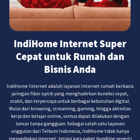
IndiHome Internet Super
Cepat untuk Rumah dan
Bisnis Anda
IndiHome Internet adalah layanan Internet rumah berbasis
jaringan fiber optik yang menghadirkan koneksi cepat,
stabil, dan terpercaya untuk berbagai kebutuhan digital.
Mulai dari browsing, streaming, gaming, hingga aktivitas
kerja dan belajar online, semua dapat dilakukan dengan
lancar tanpa gangguan. Sebagai salah satu layanan
unggulan dari Telkom Indonesia, IndiHome tidak hanya
menyediakan internet, tetapi juga paket bundling seperti