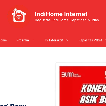
IndiHome Internet
Registrasi IndiHome Cepat dan Mudah
Home
Program
TV Interaktif
Kapasitas Paket