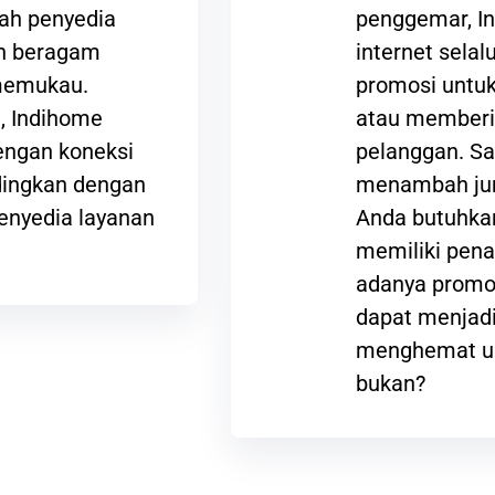
lah penyedia
penggemar, I
an beragam
internet sela
 memukau.
promosi untuk
t, Indihome
atau memberi
ngan koneksi
pelanggan. Sa
ndingkan dengan
menambah jum
enyedia layanan
Anda butuhkan
memiliki pena
adanya promos
dapat menjadi
menghemat ua
bukan?