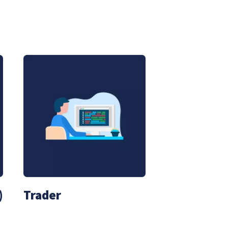
)
Trader