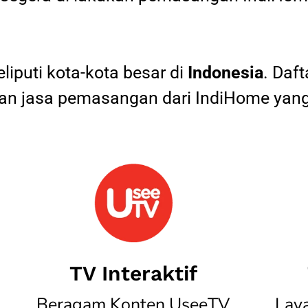
iputi kota-kota besar di
Indonesia
. Daf
 jasa pemasangan dari IndiHome yang
TV Interaktif
Beragam Konten UseeTV
Lay