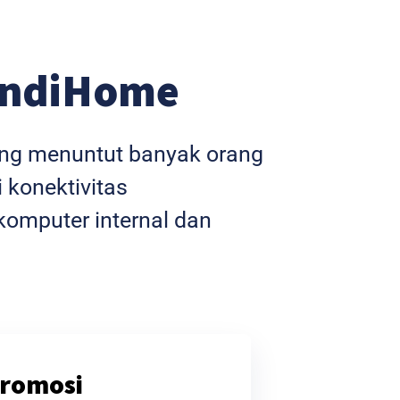
IndiHome
yang menuntut banyak orang
 konektivitas
omputer internal dan
romosi