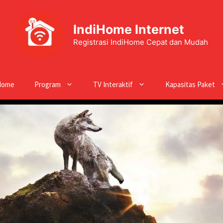
IndiHome Internet
Registrasi IndiHome Cepat dan Mudah
Home
Program
TV Interaktif
Kapasitas Paket